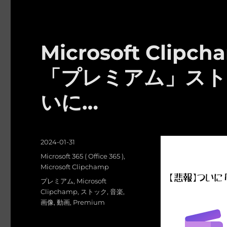
Microsoft Cli
「プレミアム」スト
いに…
投
2024-01-31
稿
カ
Microsoft 365 ( Office 365 )
,
日:
テ
Microsoft Clipchamp
ゴ
タ
プレミアム
,
Microsoft
リ
グ
Clipchamp
,
ストック
,
音楽
,
ー
画像
,
動画
,
Premium