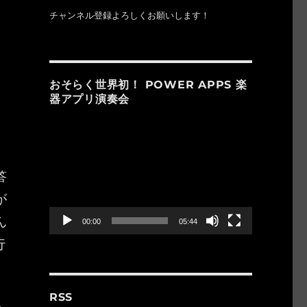
う
チャンネル登録よろしくお願いします！
ト
おそらく世界初！ POWER APPS 楽
器アプリ演奏会
動
画
プ
レ
答
ー
が
ヤ
ー
ん
00:00
05:44
行
RSS