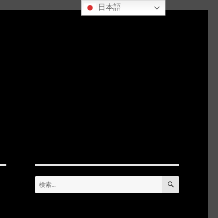
日本語
検
検
索
索: