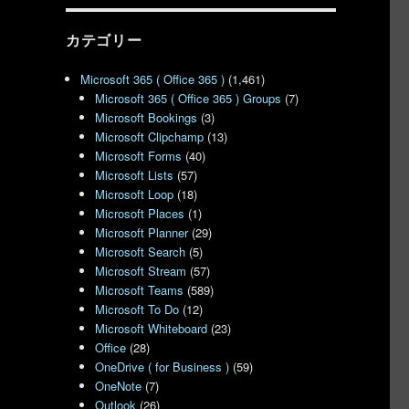
カテゴリー
Microsoft 365 ( Office 365 )
(1,461)
Microsoft 365 ( Office 365 ) Groups
(7)
Microsoft Bookings
(3)
Microsoft Clipchamp
(13)
Microsoft Forms
(40)
Microsoft Lists
(57)
Microsoft Loop
(18)
Microsoft Places
(1)
Microsoft Planner
(29)
Microsoft Search
(5)
Microsoft Stream
(57)
Microsoft Teams
(589)
Microsoft To Do
(12)
Microsoft Whiteboard
(23)
Office
(28)
OneDrive ( for Business )
(59)
OneNote
(7)
Outlook
(26)