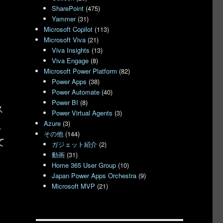
SharePoint
(475)
Yammer
(31)
Microsoft Copilot
(113)
Microsoft Viva
(21)
Viva Insights
(13)
Viva Engage
(8)
Microsoft Power Platform
(82)
Power Apps
(38)
Power Automate
(40)
Power BI
(8)
ス
Power Virtual Agents
(3)
思
Azure
(3)
その他
(144)
て
ガジェット紹介
(2)
動画
(31)
Home 365 User Group
(10)
Japan Power Apps Orchestra
(9)
Microsoft MVP
(21)