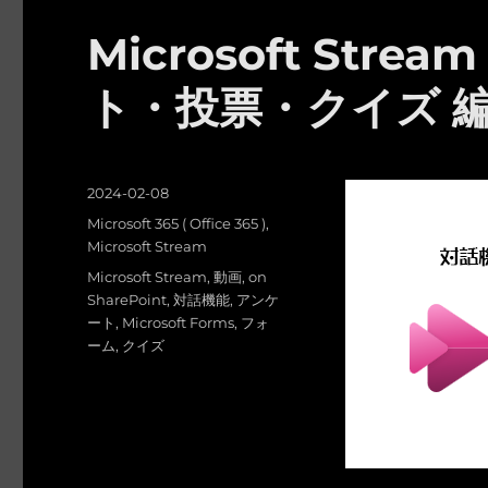
Microsoft St
ト・投票・クイズ 
投
2024-02-08
稿
カ
Microsoft 365 ( Office 365 )
,
日:
テ
Microsoft Stream
ゴ
タ
Microsoft Stream
,
動画
,
on
リ
グ
SharePoint
,
対話機能
,
アンケ
ー
ート
,
Microsoft Forms
,
フォ
ーム
,
クイズ