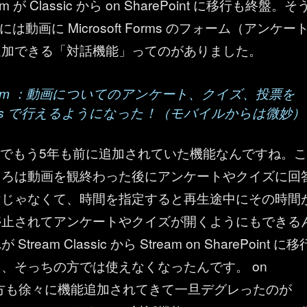
tream が Classic から on SharePoint に移行も終盤。そ
c には動画に Microsoft Forms のフォーム（アンケー
追加できる「対話機能」ってのがありました。
t Stream ：動画についてのアンケート、クイズ、投票を
t Forms で行えるようになった！（モバイルからは微妙）
なのでもう5年も前に追加されていた機能なんですね。こ
ころは動画を観終わった後にアンケートやクイズに回
けじゃなくて、時間を指定すると再生途中にその時間
停止されてアンケートやクイズが開くようにもできる
ream Classic から Stream on SharePoint に移
、そっちの方では使えなくなったんです。 on
nt の方も徐々に機能追加されてきて一旦デグレったのが