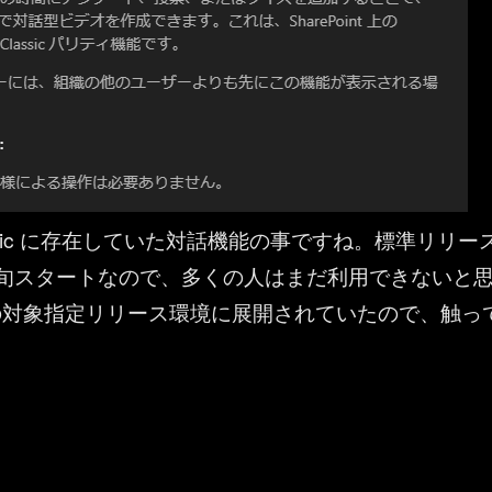
ssic に存在していた対話機能の事ですね。標準リリー
下旬スタートなので、多くの人はまだ利用できないと
の対象指定リリース環境に展開されていたので、触っ
Stream ：対話機能（アンケート・投票・クイズ 編）” の