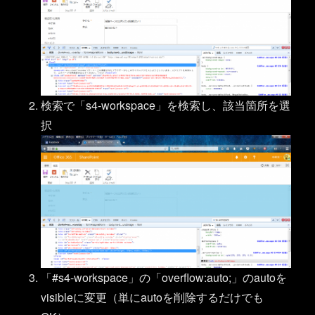
検索で「s4-workspace」を検索し、該当箇所を選
択
「#s4-workspace」の「overflow:auto;」のautoを
visibleに変更（単にautoを削除するだけでも