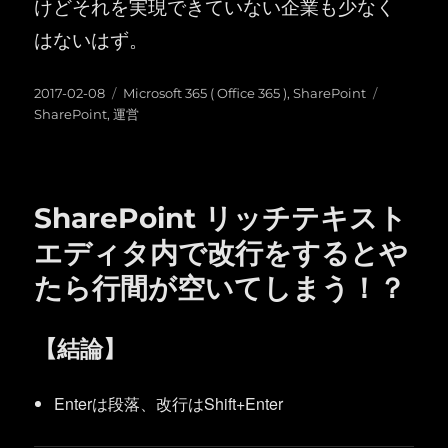
けどそれを実現できていない企業も少なく
はないはず。
投
カ
タ
2017-02-08
Microsoft 365 ( Office 365 )
,
SharePoint
稿
テ
グ
SharePoint
,
運営
日:
ゴ
リ
ー
SharePoint リッチテキスト
エディタ内で改行をするとや
たら行間が空いてしまう！？
【結論】
Enterは段落、改行はShift+Enter