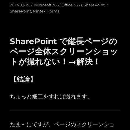
投
カ
タ
2017-02-15
Microsoft 365 ( Office 365 )
,
SharePoint
稿
テ
グ
SharePoint
,
Nintex
,
Forms
日:
ゴ
リ
ー
SharePoint で縦長ページの
ページ全体スクリーンショッ
トが撮れない！→解決！
【結論】
ちょっと細工をすれば撮れます。
たま～にですが、ページのスクリーンショ