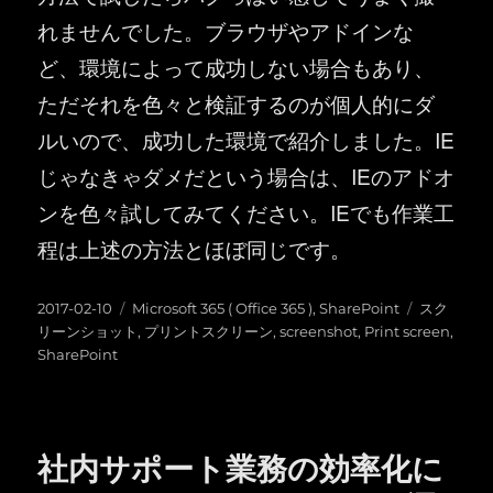
れませんでした。ブラウザやアドインな
ど、環境によって成功しない場合もあり、
ただそれを色々と検証するのが個人的にダ
ルいので、成功した環境で紹介しました。IE
じゃなきゃダメだという場合は、IEのアドオ
ンを色々試してみてください。IEでも作業工
程は上述の方法とほぼ同じです。
投
カ
タ
2017-02-10
Microsoft 365 ( Office 365 )
,
SharePoint
スク
稿
テ
グ
リーンショット
,
プリントスクリーン
,
screenshot
,
Print screen
,
日:
ゴ
SharePoint
リ
ー
社内サポート業務の効率化に