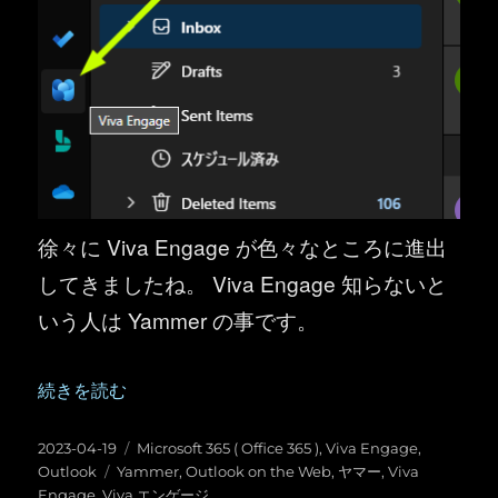
徐々に Viva Engage が色々なところに進出
してきましたね。 Viva Engage 知らないと
いう人は Yammer の事です。
“Outlook ： Outlook on the Web の左ナビに Viva Eng
続きを読む
投
カ
2023-04-19
Microsoft 365 ( Office 365 )
,
Viva Engage
,
稿
タ
テ
Outlook
Yammer
,
Outlook on the Web
,
ヤマー
,
Viva
日:
グ
ゴ
Engage
,
Viva エンゲージ