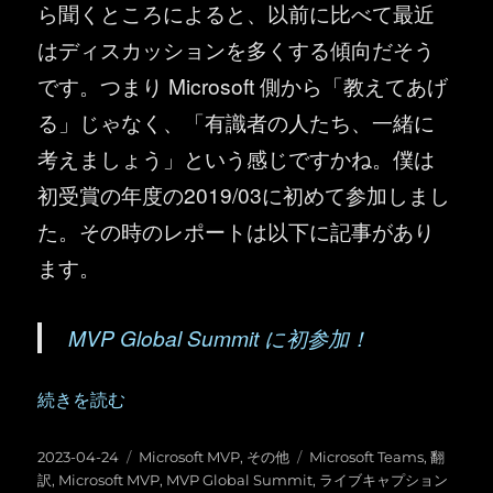
ら聞くところによると、以前に比べて最近
はディスカッションを多くする傾向だそう
です。つまり Microsoft 側から「教えてあげ
る」じゃなく、「有識者の人たち、一緒に
考えましょう」という感じですかね。僕は
初受賞の年度の2019/03に初めて参加しまし
た。その時のレポートは以下に記事があり
ます。
MVP Global Summit に初参加！
“MVP Global Summit を通して、言語の壁を乗り越える Mi
続きを読む
投
カ
タ
2023-04-24
Microsoft MVP
,
その他
Microsoft Teams
,
翻
稿
テ
グ
訳
,
Microsoft MVP
,
MVP Global Summit
,
ライブキャプション