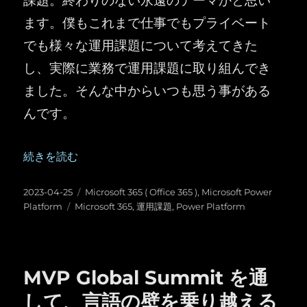
ます。僕もこれまで仕事でもプライベート
でも様々な運用課題について考えてきた
し、実際に業務で運用課題に取り組んでき
ました。そんな中からいつも思う事がある
んです。
“Microsoft 365 や Power Platform の運用課題について思
続きを読む
投
カ
2023-04-25
Microsoft 365 ( Office 365 )
,
Microsoft Power
稿
タ
テ
Platform
Microsoft 365
,
運用課題
,
Power Platform
日:
グ
ゴ
リ
ー
MVP Global Summit を通
して、言語の壁を乗り越える