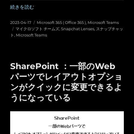
“Microsoft Teams ：またまた会議にオモシロ機能が！ク
続きを読む
投
カ
2023-04-17
Microsoft 365 ( Office 365 )
,
Microsoft Teams
稿
タ
テ
マイクロソフト チームズ
,
Snapchat Lenses
,
スナップチャッ
日:
グ
ゴ
ト
,
Microsoft Teams
リ
ー
SharePoint ：一部のWeb
パーツでレイアウトオプショ
ンがクイックに変更できるよ
うになっている