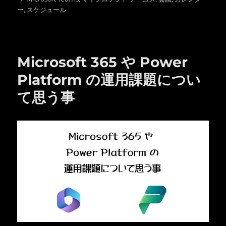
日:
グ
ゴ
ー
,
スケジュール
リ
ー
Microsoft 365 や Power
Platform の運用課題につい
て思う事