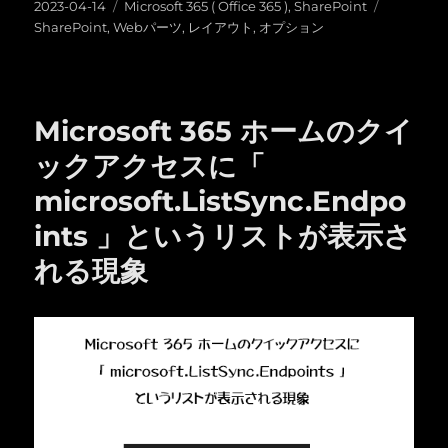
投
カ
タ
2023-04-14
Microsoft 365 ( Office 365 )
,
SharePoint
稿
テ
グ
SharePoint
,
Webパーツ
,
レイアウト
,
オプション
日:
ゴ
リ
ー
Microsoft 365 ホームのクイ
ックアクセスに「
microsoft.ListSync.Endpo
ints 」というリストが表示さ
れる現象