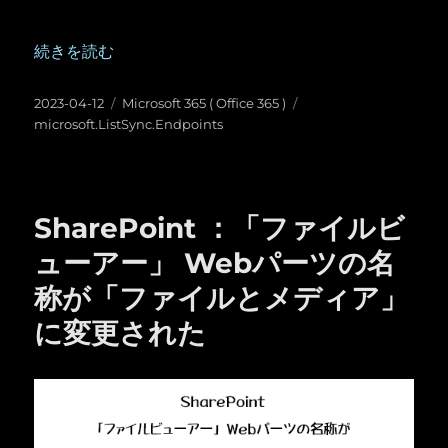
“Microsoft 365 ホームのクイックアクセスに「 microsoft
続きを読む
投
カ
タ
2023-04-12
Microsoft 365 ( Office 365 )
稿
テ
グ
microsoft.ListSync.Endpoints
日:
ゴ
リ
ー
SharePoint ：「ファイルビ
ューアー」 Webパーツの名
称が「ファイルとメディア」
に変更された