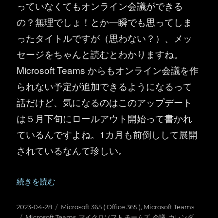
っていなくてもオンライン会議ができる
の？無理でしょ！とか一瞬でも思ってしま
ったタイトルですが（思わない？）、メッ
セージをちゃんと読むとわかりますね。
Microsoft Teams からもオンライン会議を作
られない予定が追加できるようになるって
話だけど、気になるのはこのアップデート
は５月下旬にロールアウト開始って書かれ
ているんですよね。1カ月も前倒しして展開
されているなんて珍しい。
“Microsoft Teams ：オンライン会議を作らない予定を
続きを読む
投
カ
2023-04-28
Microsoft 365 ( Office 365 )
,
Microsoft Teams
稿
タ
テ
Microsoft Teams
,
マイクロソフト チームズ
,
会議
,
カレンダ