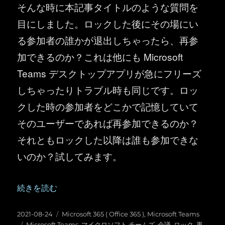
そんな時に本記事タイトルのような質問を
目にしました。ロックした後にその場にい
る参加者の誰かが退出しちゃったら、再参
加できるのか？これは他にも Microsoft
Teams デスクトップアプリが急にフリーズ
しちゃったりトラブル時も同じです。ロッ
クした時の参加者をどこかで記憶していて
そのユーザーであれば再参加できるのか？
それともロックした以降は誰も参加できな
いのか？試してみます。
“Microsoft Teams ：会議をロックした後に退出した参
続きを読む
投
カ
2021-08-24
Microsoft 365 ( Office 365 )
,
Microsoft Teams
稿
タ
テ
Microsoft Teams
,
マイクロソフト チームズ
,
会議
,
ロック
,
再