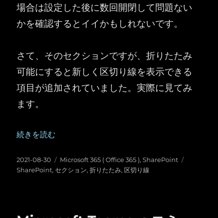
場合は設定した後に数回開閉して問題ない
かを確認するとイイかもしれないです。
さて、そのセクションですが、折りたたみ
可能にすると新しく区切り線を表示できる
項目が追加されていました。実際に見てみ
ます。
“SharePoint ：セクションを折りたたみ可能にした時
続きを読む
投
カ
タ
2021-08-30
Microsoft 365 ( Office 365 )
,
SharePoint
稿
テ
グ
SharePoint
,
セクション
,
折りたたみ
,
区切り線
日:
ゴ
リ
ー