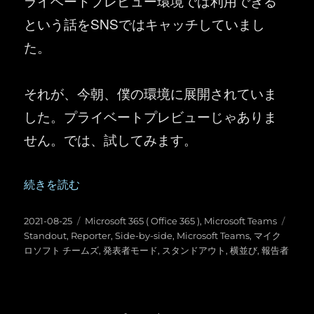
ライベートプレビュー環境では利用できる
という話をSNSではキャッチしていまし
た。
それが、今朝、僕の環境に展開されていま
した。プライベートプレビューじゃありま
せん。では、試してみます。
“Microsoft Teams ：「発表者モード」の種類が
続きを読む
投
カ
タ
2021-08-25
Microsoft 365 ( Office 365 )
,
Microsoft Teams
稿
テ
グ
Standout
,
Reporter
,
Side-by-side
,
Microsoft Teams
,
マイク
日:
ゴ
ロソフト チームズ
,
発表者モード
,
スタンドアウト
,
横並び
,
報告者
リ
ー