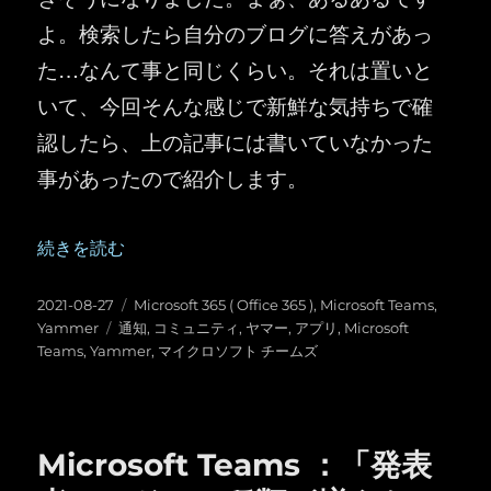
よ。検索したら自分のブログに答えがあっ
た…なんて事と同じくらい。それは置いと
いて、今回そんな感じで新鮮な気持ちで確
認したら、上の記事には書いていなかった
事があったので紹介します。
“Microsoft Teams ：コミュニティアプリ（ Yammer 
続きを読む
投
カ
2021-08-27
Microsoft 365 ( Office 365 )
,
Microsoft Teams
,
稿
タ
テ
Yammer
通知
,
コミュニティ
,
ヤマー
,
アプリ
,
Microsoft
日:
グ
ゴ
Teams
,
Yammer
,
マイクロソフト チームズ
リ
ー
Microsoft Teams ：「発表