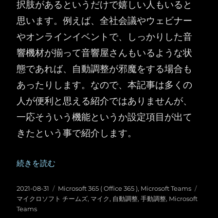
択肢があるというだけで嬉しい人もいると
思います。例えば、全社会議やウェビナー
やオンラインイベントで、しっかりした音
響機材が揃って音響屋さんもいるような状
態であれば、自動調整が邪魔をする場合も
あったりします。なので、本記事は多くの
人が便利と思える紹介ではありませんが、
一応そういう機能というか設定項目が出て
きたという事で紹介します。
“Microsoft Teams ：マイクやカメラの自動調整機能をオ
続きを読む
投
カ
タ
2021-08-31
Microsoft 365 ( Office 365 )
,
Microsoft Teams
稿
テ
グ
マイクロソフト チームズ
,
マイク
,
自動調整
,
手動調整
,
Microsoft
日:
ゴ
Teams