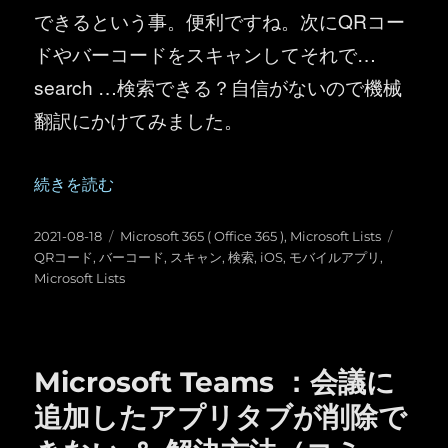
できるという事。便利ですね。次にQRコー
ドやバーコードをスキャンしてそれで…
search …検索できる？自信がないので機械
翻訳にかけてみました。
“Microsoft Lists ：モバイルアプリ（iOS）でバー
続きを読む
投
カ
タ
2021-08-18
Microsoft 365 ( Office 365 )
,
Microsoft Lists
稿
テ
グ
QRコード
,
バーコード
,
スキャン
,
検索
,
iOS
,
モバイルアプリ
,
日:
ゴ
Microsoft Lists
リ
ー
Microsoft Teams ：会議に
追加したアプリタブが削除で