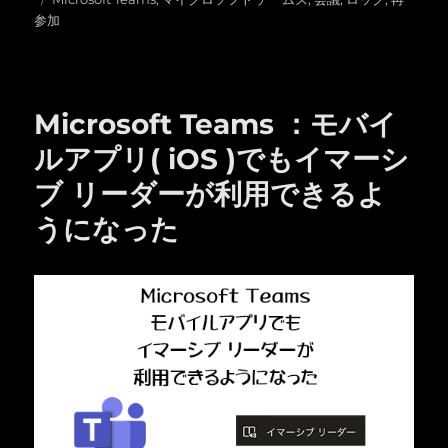
日:
グ
ゴ
参加
リ
ー
Microsoft Teams ：モバイ
ルアプリ( iOS )でもイマーシ
ブ リーダーが利用できるよ
うになった