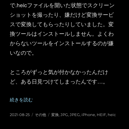
で.heicファイルを開いた状態でスクリーン
ショットを撮ったり、嫌だけど変換サービ
スで変換してもらったりしていました。変
換ツールはインストールしません。よくわ
からないツールをインストールするのが嫌
いなので。
ところがずっと気が付かなかったんだけ
ど、ある日見つけてしまったんです…。
“iPhone で撮影した HEIF (HEIC) 形式の画像ファイル
続きを読む
投
カ
タ
2021-08-25
その他
変換
,
JPG
,
JPEG
,
iPhone
,
HEIF
,
heic
稿
テ
グ
日:
ゴ