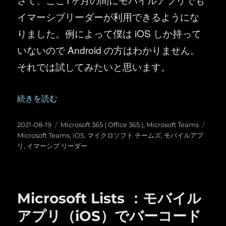
イマーシブリーダーが利用できるようにな
りました。例によって僕は iOS しか持って
いないので Android の方はわかりません。
それでは試してみたいと思います。
“Microsoft Teams ：モバイルアプリ( iOS )でもイ
続きを読む
投
カ
タ
2021-08-19
Microsoft 365 ( Office 365 )
,
Microsoft Teams
稿
テ
グ
Microsoft Teams
,
iOS
,
マイクロソフト チームズ
,
モバイルアプ
日:
ゴ
リ
,
イマーシブ リーダー
リ
ー
Microsoft Lists ：モバイル
アプリ（iOS）でバーコード