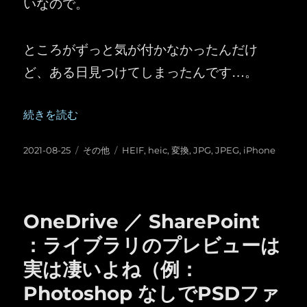
いなので。
ところがずっと気が付かなかったんだけ
ど、ある日見つけてしまったんです…。
“iPhone で撮影した HEIF (HEIC) 形式の画像ファイル
続きを読む
投
カ
タ
2021-08-25
その他
HEIF
,
heic
,
変換
,
JPG
,
JPEG
,
iPhone
稿
テ
グ
日:
ゴ
リ
ー
OneDrive ／ SharePoint
：ライブラリのプレビューは
実は凄いよね（例：
Photoshop なしでPSDファ