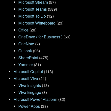
Microsoft Stream
(57)
Microsoft Teams
(589)
Microsoft To Do
(12)
Microsoft Whiteboard
(23)
Office
(28)
OneDrive ( for Business )
(59)
OneNote
(7)
Outlook
(26)
SharePoint
(475)
Yammer
(31)
Microsoft Copilot
(113)
Microsoft Viva
(21)
Viva Insights
(13)
Viva Engage
(8)
Microsoft Power Platform
(82)
Power Apps
(38)