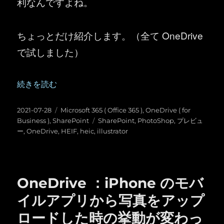
利なんですよね。
ちょっとだけ紹介します。（全て OneDrive
で試しました）
“OneDrive ／ SharePoint ：ライブラリのプレビュー
続きを読む
投
カ
2021-07-28
Microsoft 365 ( Office 365 )
,
OneDrive ( for
稿
テ
タ
Business )
,
SharePoint
SharePoint
,
PhotoShop
,
プレビュ
日:
ゴ
グ
ー
,
OneDrive
,
HEIF
,
heic
,
illustrator
リ
ー
OneDrive ：iPhone のモバ
イルアプリから写真をアップ
ロードした時の挙動が変わっ