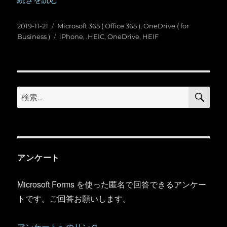
投
カ
2019-11-21
Microsoft 365 ( Office 365 )
,
OneDrive ( for
稿
テ
タ
Business )
iPhone
,
.HEIC
,
OneDrive
,
HEIF
日:
ゴ
グ
リ
ー
検
検
索
索:
アンケート
Microsoft Forms を使った匿名で回答できるアンケー
トです。ご回答お願いします。
アンケートへのリンク