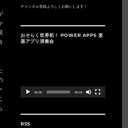
チャンネル登録よろしくお願いします！
が
か
現
おそらく世界初！ POWER APPS 楽
合
器アプリ演奏会
動
画
プ
た
レ
ー
の
ヤ
ー
ー
00:00
05:44
こ
も
RSS