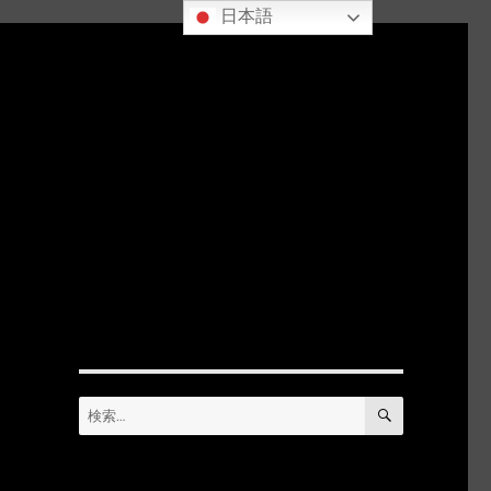
日本語
検
検
索
索: