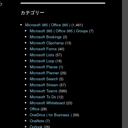
ら
カテゴリー
Microsoft 365 ( Office 365 )
(1,461)
Microsoft 365 ( Office 365 ) Groups
(7)
Microsoft Bookings
(3)
Microsoft Clipchamp
(13)
Microsoft Forms
(40)
Microsoft Lists
(57)
Microsoft Loop
(18)
Microsoft Places
(1)
Microsoft Planner
(29)
Microsoft Search
(5)
Microsoft Stream
(57)
Microsoft Teams
(589)
Microsoft To Do
(12)
Microsoft Whiteboard
(23)
Office
(28)
OneDrive ( for Business )
(59)
OneNote
(7)
Outlook
(26)