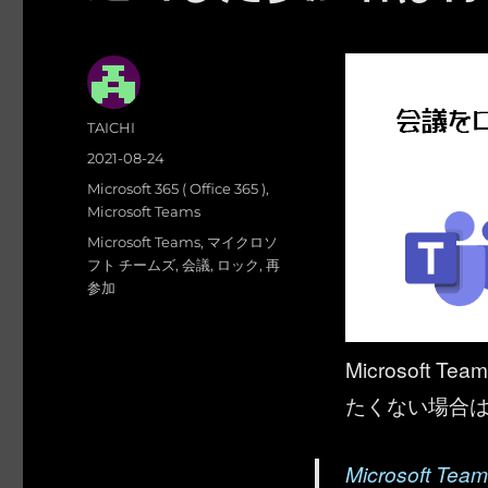
投
TAICHI
稿
投
2021-08-24
者
稿
カ
Microsoft 365 ( Office 365 )
,
日:
テ
Microsoft Teams
ゴ
タ
Microsoft Teams
,
マイクロソ
リ
グ
フト チームズ
,
会議
,
ロック
,
再
ー
参加
Microsof
たくない場合
Microsoft