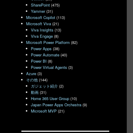
SharePoint
(475)
Yammer
(31)
Microsoft Copilot
(113)
Microsoft Viva
(21)
Viva Insights
(13)
Viva Engage
(8)
Microsoft Power Platform
(82)
Power Apps
(38)
Power Automate
(40)
Power BI
(8)
Power Virtual Agents
(3)
Azure
(3)
その他
(144)
ガジェット紹介
(2)
動画
(31)
Home 365 User Group
(10)
Japan Power Apps Orchestra
(9)
Microsoft MVP
(21)