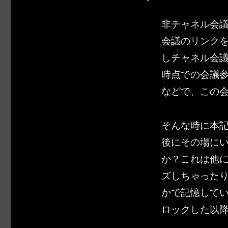
非チャネル会
会議のリンク
しチャネル会
時点での会議
などで、この
そんな時に本
後にその場に
か？これは他にも
ズしちゃった
かで記憶して
ロックした以