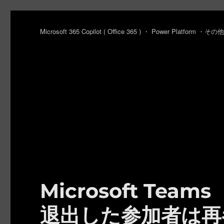
Microsoft 365 Copilot ( Office 365 ) ・ Power Platfo
Microsoft Te
退出した参加者は再