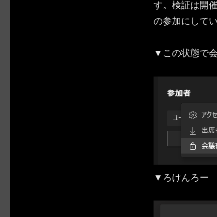
す。検証は開
の参加にして
▼この状態で
▼ろけんろー