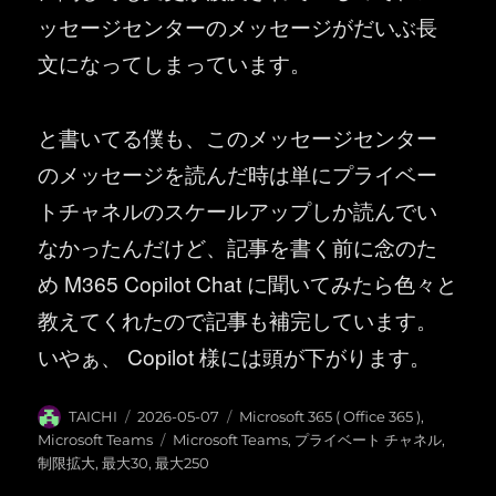
ッセージセンターのメッセージがだいぶ長
文になってしまっています。
と書いてる僕も、このメッセージセンター
のメッセージを読んだ時は単にプライベー
トチャネルのスケールアップしか読んでい
なかったんだけど、記事を書く前に念のた
め M365 Copilot Chat に聞いてみたら色々と
教えてくれたので記事も補完しています。
いやぁ、 Copilot 様には頭が下がります。
投
投
カ
TAICHI
2026-05-07
Microsoft 365 ( Office 365 )
,
稿
稿
テ
タ
Microsoft Teams
Microsoft Teams
,
プライベート チャネル
,
者
日:
ゴ
グ
制限拡大
,
最大30
,
最大250
リ