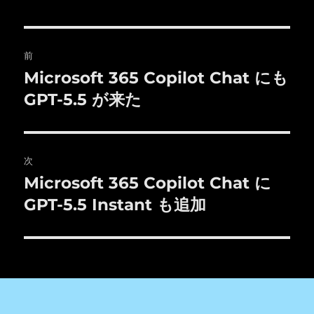
ー
投
前
稿
Microsoft 365 Copilot Chat にも
前
の
GPT-5.5 が来た
ナ
投
ビ
稿:
ゲ
次
Microsoft 365 Copilot Chat に
次
ー
の
GPT-5.5 Instant も追加
シ
投
稿:
ョ
ン