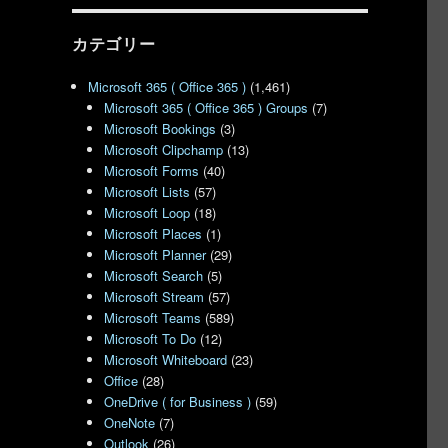
カテゴリー
Microsoft 365 ( Office 365 )
(1,461)
Microsoft 365 ( Office 365 ) Groups
(7)
Microsoft Bookings
(3)
Microsoft Clipchamp
(13)
Microsoft Forms
(40)
Microsoft Lists
(57)
Microsoft Loop
(18)
Microsoft Places
(1)
Microsoft Planner
(29)
Microsoft Search
(5)
Microsoft Stream
(57)
Microsoft Teams
(589)
Microsoft To Do
(12)
Microsoft Whiteboard
(23)
Office
(28)
OneDrive ( for Business )
(59)
OneNote
(7)
Outlook
(26)