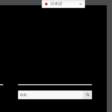
日本語
検
検
索
索: