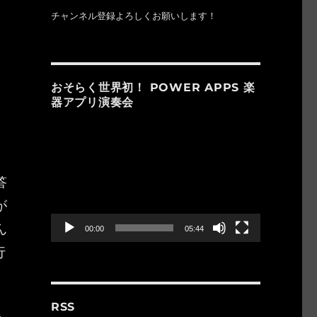
う
チャンネル登録よろしくお願いします！
ト
おそらく世界初！ POWER APPS 楽
器アプリ演奏会
動
画
プ
レ
答
ー
が
ヤ
ー
ん
00:00
05:44
行
RSS