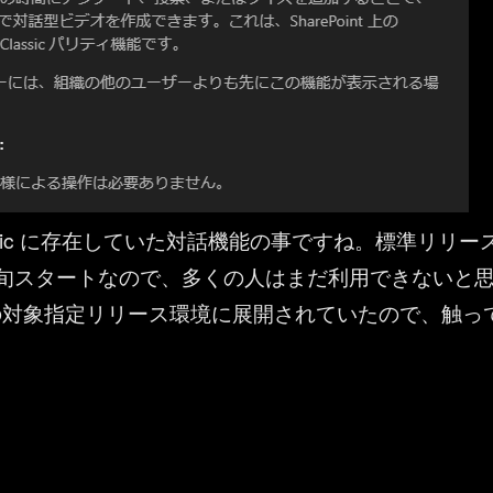
ssic に存在していた対話機能の事ですね。標準リリー
下旬スタートなので、多くの人はまだ利用できないと
の対象指定リリース環境に展開されていたので、触っ
Stream ：対話機能（アンケート・投票・クイズ 編）” の