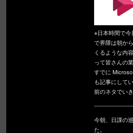
※日本時間で今日の0
で界隈は朝か
くるような内容で
って皆さんの
すでに Micr
も記事にして
前のネタでい
今朝、日課の巡回を
た。