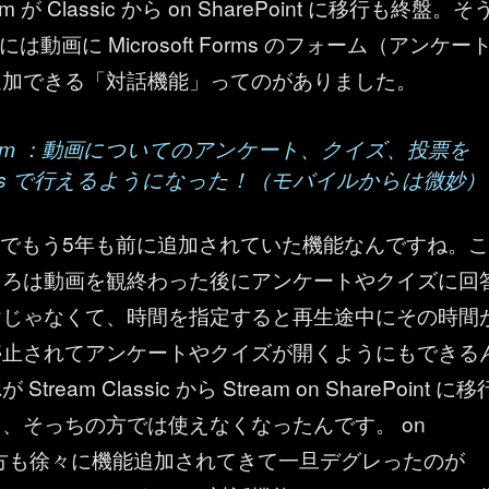
tream が Classic から on SharePoint に移行も終盤。そ
c には動画に Microsoft Forms のフォーム（アンケー
追加できる「対話機能」ってのがありました。
t Stream ：動画についてのアンケート、クイズ、投票を
t Forms で行えるようになった！（モバイルからは微妙）
なのでもう5年も前に追加されていた機能なんですね。こ
ころは動画を観終わった後にアンケートやクイズに回
けじゃなくて、時間を指定すると再生途中にその時間
停止されてアンケートやクイズが開くようにもできる
ream Classic から Stream on SharePoint に移
、そっちの方では使えなくなったんです。 on
nt の方も徐々に機能追加されてきて一旦デグレったのが