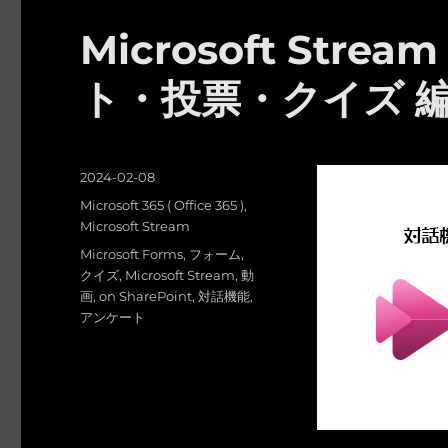
Microsoft St
ト・投票・クイズ 
投
2024-02-08
稿
カ
Microsoft 365 ( Office 365 )
,
日:
テ
Microsoft Stream
ゴ
タ
Microsoft Forms
,
フォーム
,
リ
グ
クイズ
,
Microsoft Stream
,
動
ー
画
,
on SharePoint
,
対話機能
,
アンケート