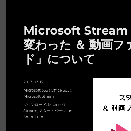
Microsoft St
変わった ＆ 動画
ド」について
投
2023-03-17
稿
カ
Microsoft 365 ( Office 365 )
,
日:
テ
Microsoft Stream
ゴ
タ
ダウンロード
,
Microsoft
リ
グ
Stream
,
スタートページ
,
on
ー
SharePoint