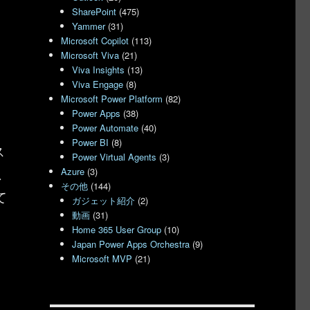
SharePoint
(475)
Yammer
(31)
Microsoft Copilot
(113)
Microsoft Viva
(21)
Viva Insights
(13)
Viva Engage
(8)
Microsoft Power Platform
(82)
Power Apps
(38)
Power Automate
(40)
Power BI
(8)
ス
Power Virtual Agents
(3)
思
Azure
(3)
その他
(144)
て
ガジェット紹介
(2)
動画
(31)
Home 365 User Group
(10)
Japan Power Apps Orchestra
(9)
Microsoft MVP
(21)