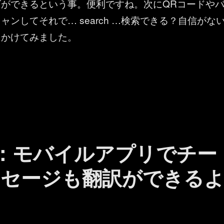
ができるという事。便利ですね。次にQRコードや
ャンしてそれで… search …検索できる？自信がな
にかけてみました。
 Lists ：モバイルアプリ（iOS）でバーコードやQRコードで検索でき
ams ：モバイルアプリでチー
セージも翻訳ができる