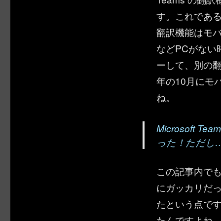
す。これであ
翻訳機能はモ
などPCがない
ーして、別の
年の10月にモ
ね。
Microsoft
った！ただし
この記事内で
にガッカリだ
たという点で
たんですよね