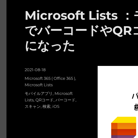
Microsoft Lis
でバーコードやQR
になった
投
2021-08-18
稿
カ
Microsoft 365 ( Office 365 )
,
日:
テ
Microsoft Lists
ゴ
タ
モバイルアプリ
,
Microsoft
リ
グ
Lists
,
QRコード
,
バーコード
,
ー
スキャン
,
検索
,
iOS