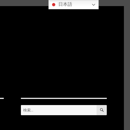
日本語
検
検
索
索: