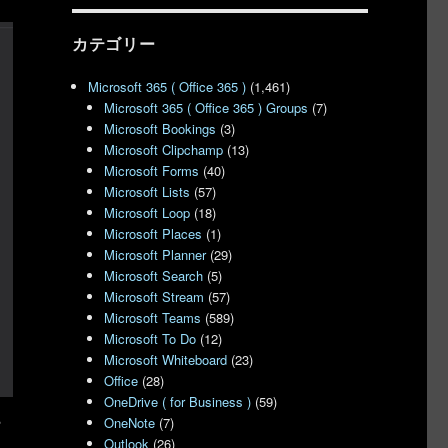
カテゴリー
Microsoft 365 ( Office 365 )
(1,461)
Microsoft 365 ( Office 365 ) Groups
(7)
Microsoft Bookings
(3)
Microsoft Clipchamp
(13)
Microsoft Forms
(40)
Microsoft Lists
(57)
Microsoft Loop
(18)
Microsoft Places
(1)
Microsoft Planner
(29)
Microsoft Search
(5)
Microsoft Stream
(57)
Microsoft Teams
(589)
Microsoft To Do
(12)
Microsoft Whiteboard
(23)
Office
(28)
OneDrive ( for Business )
(59)
ー
OneNote
(7)
Outlook
(26)