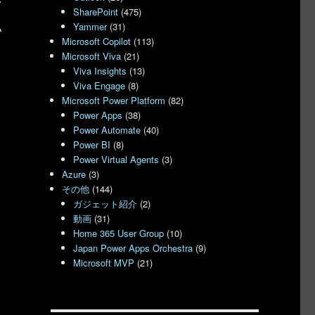
バ
SharePoint
(475)
い
Yammer
(31)
Microsoft Copilot
(113)
Microsoft Viva
(21)
Viva Insights
(13)
Viva Engage
(8)
るようになった” の
Microsoft Power Platform
(82)
Power Apps
(38)
Power Automate
(40)
Power BI
(8)
Power Virtual Agents
(3)
Azure
(3)
その他
(144)
ガジェット紹介
(2)
動画
(31)
Home 365 User Group
(10)
よ
Japan Power Apps Orchestra
(9)
Microsoft MVP
(21)