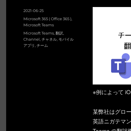
投
2021-06-25
稿
カ
Microsoft 365 ( Office 365 )
,
日:
テ
Microsoft Teams
ゴ
タ
Microsoft Teams
,
翻訳
,
リ
グ
Channel
,
チャネル
,
モバイル
ー
アプリ
,
チーム
※例によって i
某弊社はグロ
英語ニガテマン…
Teams の