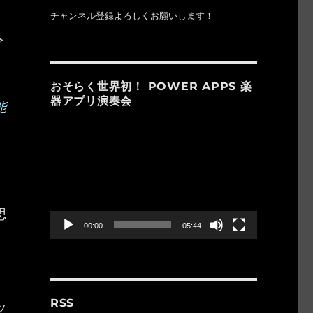
チャンネル登録よろしくお願いします！
今
おそらく世界初！ POWER APPS 楽
器アプリ演奏会
能
動
画
プ
レ
し
ー
ヤ
思
ー
00:00
05:44
。
ッ
RSS