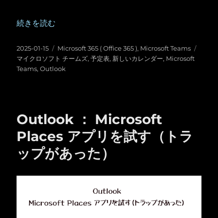
“Microsoft Teams ：新しいカレンダー（ Outlook と同じ）
続きを読む
投
カ
タ
2025-01-15
Microsoft 365 ( Office 365 )
,
Microsoft Teams
稿
テ
グ
マイクロソフト チームズ
,
予定表
,
新しいカレンダー
,
Microsoft
日:
ゴ
Teams
,
Outlook
リ
ー
Outlook ： Microsoft
Places アプリを試す（トラ
ップがあった）