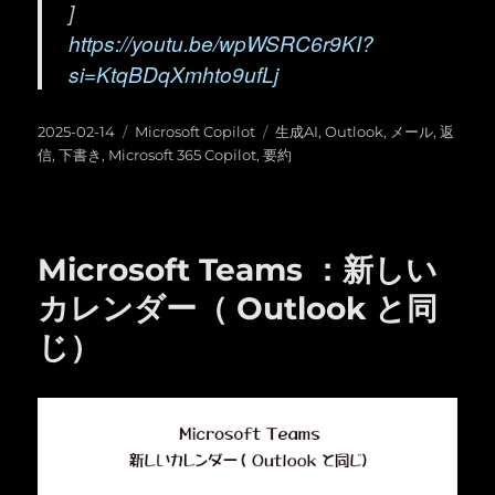
]
https://youtu.be/wpWSRC6r9KI?
si=KtqBDqXmhto9ufLj
投
カ
タ
2025-02-14
Microsoft Copilot
生成AI
,
Outlook
,
メール
,
返
稿
テ
グ
信
,
下書き
,
Microsoft 365 Copilot
,
要約
日:
ゴ
リ
ー
Microsoft Teams ：新しい
カレンダー（ Outlook と同
じ）