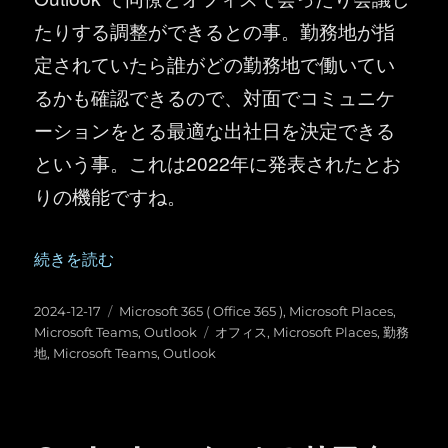
たりする調整ができるとの事。勤務地が指
定されていたら誰がどの勤務地で働いてい
るかも確認できるので、対面でコミュニケ
ーションをとる最適な出社日を決定できる
という事。これは2022年に発表されたとお
りの機能ですね。
“Outlook ： Microsoft Places アプリを試す（トラップが
続きを読む
投
カ
2024-12-17
Microsoft 365 ( Office 365 )
,
Microsoft Places
,
稿
テ
タ
Microsoft Teams
,
Outlook
オフィス
,
Microsoft Places
,
勤務
日:
ゴ
グ
地
,
Microsoft Teams
,
Outlook
リ
ー