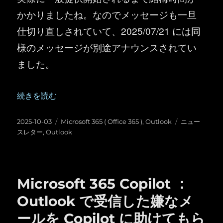
かかりましたね。なのでメッセージも一旦
仕切り直しされていて、2025/07/21 には同
様のメッセージが別途アナウンスされてい
ました。
“Outlook ：ニュースレター機能が登場” の
続きを読む
投
カ
タ
2025-10-03
Microsoft 365 ( Office 365 )
,
Outlook
ニュー
稿
テ
グ
スレター
,
Outlook
日:
ゴ
リ
ー
Microsoft 365 Copilot ：
Outlook で受信した嫌なメ
ールを Copilot に助けてもら