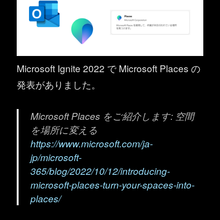
Microsoft Ignite 2022 で Microsoft Places の
発表がありました。
Microsoft Places をご紹介します: 空間
を場所に変える
https://www.microsoft.com/ja-
jp/microsoft-
365/blog/2022/10/12/introducing-
microsoft-places-turn-your-spaces-into-
places/