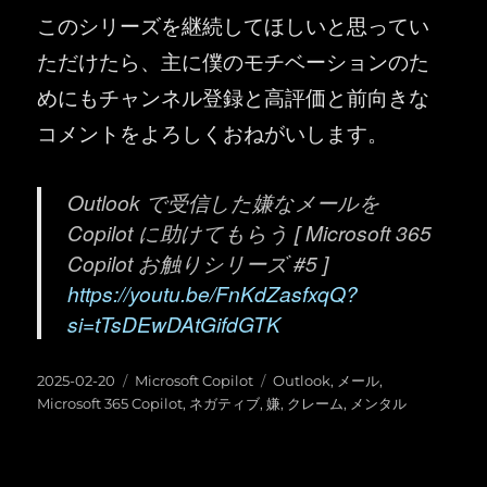
このシリーズを継続してほしいと思ってい
ただけたら、主に僕のモチベーションのた
めにもチャンネル登録と高評価と前向きな
コメントをよろしくおねがいします。
Outlook で受信した嫌なメールを
Copilot に助けてもらう [ Microsoft 365
Copilot お触りシリーズ #5 ]
https://youtu.be/FnKdZasfxqQ?
si=tTsDEwDAtGifdGTK
投
カ
タ
2025-02-20
Microsoft Copilot
Outlook
,
メール
,
稿
テ
グ
Microsoft 365 Copilot
,
ネガティブ
,
嫌
,
クレーム
,
メンタル
日:
ゴ
リ
ー