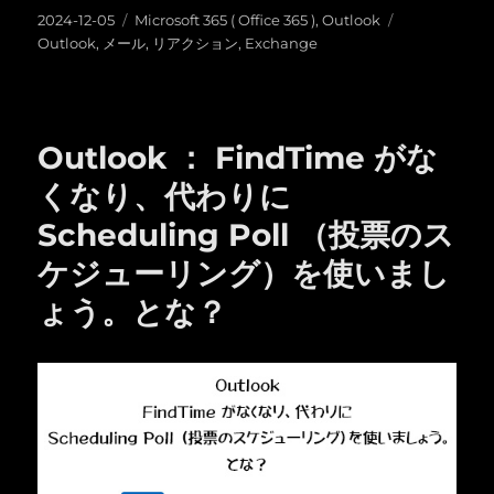
投
カ
タ
2024-12-05
Microsoft 365 ( Office 365 )
,
Outlook
稿
テ
グ
Outlook
,
メール
,
リアクション
,
Exchange
日:
ゴ
リ
ー
Outlook ： FindTime がな
くなり、代わりに
Scheduling Poll （投票のス
ケジューリング）を使いまし
ょう。とな？