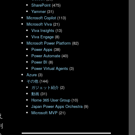
SharePoint
(475)
Yammer
(31)
Microsoft Copilot
(113)
Microsoft Viva
(21)
Viva Insights
(13)
Viva Engage
(8)
Microsoft Power Platform
(82)
Power Apps
(38)
Power Automate
(40)
Power BI
(8)
Power Virtual Agents
(3)
Azure
(3)
その他
(144)
ガジェット紹介
(2)
動画
(31)
Home 365 User Group
(10)
Japan Power Apps Orchestra
(9)
Microsoft MVP
(21)
え
利