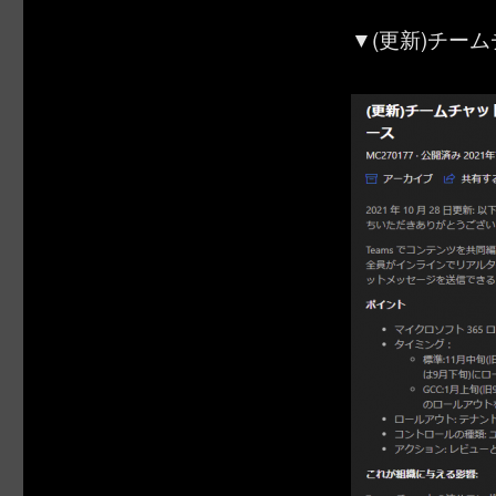
▼(更新)チー