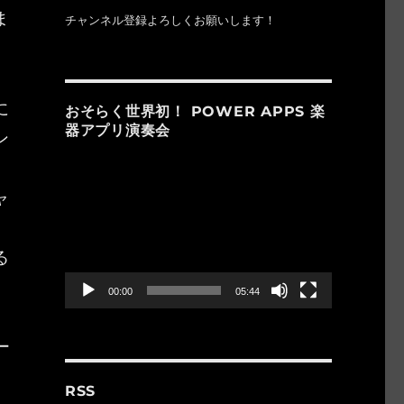
ま
チャンネル登録よろしくお願いします！
に
おそらく世界初！ POWER APPS 楽
器アプリ演奏会
ン
。
動
画
ャ
プ
レ
ー
る
ヤ
ー
00:00
05:44
ー
RSS