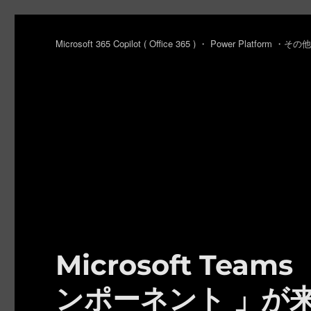
Microsoft 365 Copilot ( Office 365 ) ・ Power Platfo
Microsoft Te
ンポーネント 」が