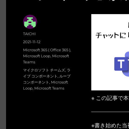
投
TAICHI
稿
投
2021-11-12
者
稿
カ
Microsoft 365 ( Office 365 )
,
日:
テ
Microsoft Loop
,
Microsoft
ゴ
Teams
リ
タ
マイクロソフト チームズ
,
ラ
ー
グ
イブ コンポーネント
,
ループ
コンポーネント
,
Microsoft
Loop
,
Microsoft Teams
※ この記事で
※書き始めた当