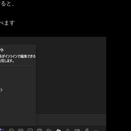
すると、
べます