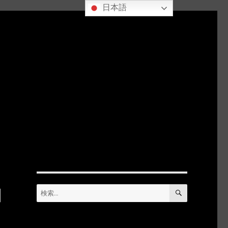
日本語
コ
検
検
索
索: