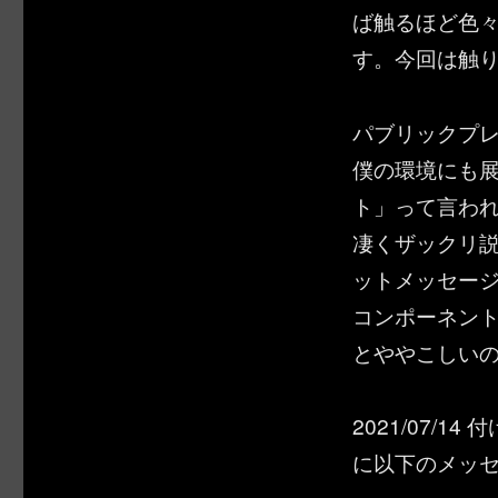
ば触るほど色
す。今回は触
パブリックプ
僕の環境にも
ト」って言わ
凄くザックリ
ットメッセー
コンポーネン
とややこしい
2021/07/1
に以下のメッ