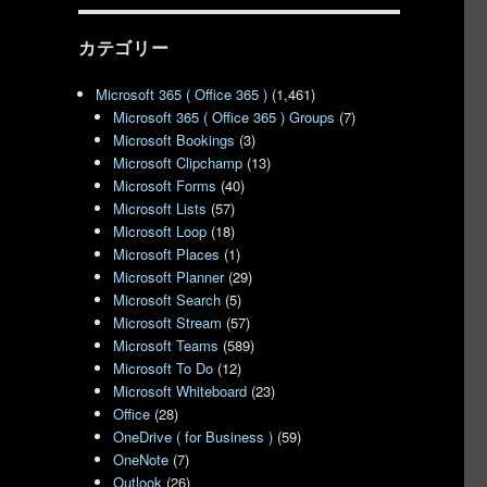
カテゴリー
Microsoft 365 ( Office 365 )
(1,461)
Microsoft 365 ( Office 365 ) Groups
(7)
Microsoft Bookings
(3)
Microsoft Clipchamp
(13)
Microsoft Forms
(40)
Microsoft Lists
(57)
Microsoft Loop
(18)
Microsoft Places
(1)
Microsoft Planner
(29)
Microsoft Search
(5)
Microsoft Stream
(57)
Microsoft Teams
(589)
Microsoft To Do
(12)
Microsoft Whiteboard
(23)
Office
(28)
OneDrive ( for Business )
(59)
OneNote
(7)
Outlook
(26)