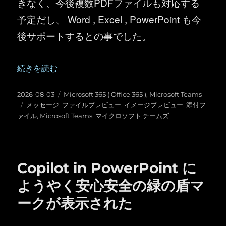
きなく、今後複数PDFファイルも対応する
予定だし、 Word , Excel , PowerPoint も今
後サポートするとの事でした。
“Microsoft Teams ：ファイルプレビューをオンオフで
続きを読む
投
カ
2026-08-03
Microsoft 365 ( Office 365 )
,
Microsoft Teams
稿
タ
テ
メッセージ
,
ファイルプレビュー
,
イメージプレビュー
,
添付フ
日:
グ
ゴ
ァイル
,
Microsoft Teams
,
マイクロソフト チームズ
リ
ー
Copilot in PowerPoint に
ようやく安心安全の緑の盾マ
ークが表示された