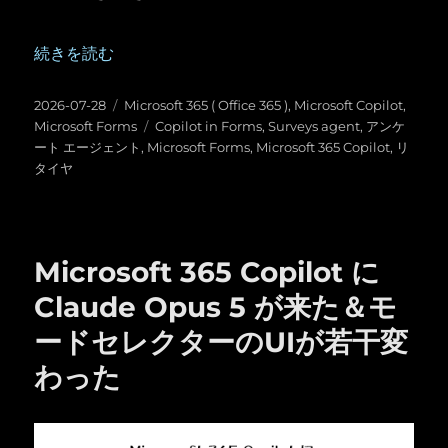
“アンケート エージェント（ Surveys agent ）が廃止され、 Cop
続きを読む
投
カ
2026-07-28
Microsoft 365 ( Office 365 )
,
Microsoft Copilot
,
稿
テ
タ
Microsoft Forms
Copilot in Forms
,
Surveys agent
,
アンケ
日:
ゴ
グ
ート エージェント
,
Microsoft Forms
,
Microsoft 365 Copilot
,
リ
リ
タイヤ
ー
Microsoft 365 Copilot に
Claude Opus 5 が来た＆モ
ードセレクターのUIが若干変
わった