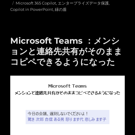
稿
タ
テ
Microsoft 365 Copilot
,
エンタープライズデータ保護
,
日:
グ
ゴ
Copilot in PowerPoint
,
緑の盾
リ
ー
Microsoft Teams ：メンシ
ョンと連絡先共有がそのまま
コピペできるようになった