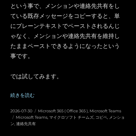
という事で、メンションや連絡先共有をし
ている既存メッセージをコピーすると、単
にプレーンテキストでペーストされるんじ
ゃなく、メンションや連絡先共有を維持し
たままペーストできるようになったという
事です。
では試してみます。
“Microsoft Teams ：メンションと連絡先共有がそのま
続きを読む
投
カ
2026-07-30
Microsoft 365 ( Office 365 )
,
Microsoft Teams
稿
タ
テ
Microsoft Teams
,
マイクロソフト チームズ
,
コピペ
,
メンショ
日:
グ
ゴ
ン
,
連絡先共有
リ