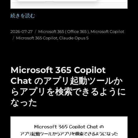
“Microsoft 365 Copilot に Claude Opus 5 が
続きを読む
投
カ
2026-07-27
Microsoft 365 ( Office 365 )
,
Microsoft Copilot
稿
タ
テ
Microsoft 365 Copilot
,
Claude Opus 5
日:
グ
ゴ
リ
ー
Microsoft 365 Copilot
Chat のアプリ起動ツールか
らアプリを検索できるように
なった