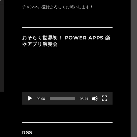
チャンネル登録よろしくお願いします！
おそらく世界初！ POWER APPS 楽
器アプリ演奏会
動
画
プ
レ
ー
ヤ
ー
00:00
05:44
RSS