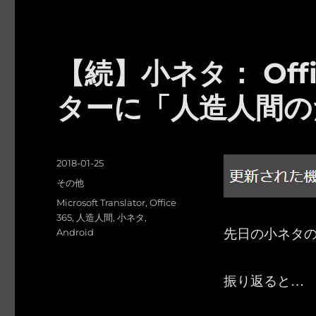
【続】小ネタ： Off
ターに「人造人間のため
投
2018-01-25
稿
カ
その他
日:
テ
タ
Microsoft Translator
,
Office
ゴ
グ
365
,
人造人間
,
小ネタ
,
リ
先日の小ネタ
Android
ー
振り返ると…