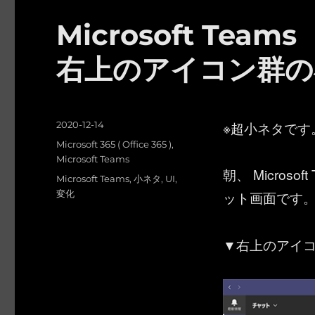
Microsoft Te
右上のアイコン群の
投
※超小ネタです
2020-12-14
稿
カ
Microsoft 365 ( Office 365 )
,
日:
テ
Microsoft Teams
朝、 Micro
ゴ
タ
Microsoft Teams
,
小ネタ
,
UI
,
リ
グ
変化
ット画面です
ー
▼右上のアイ