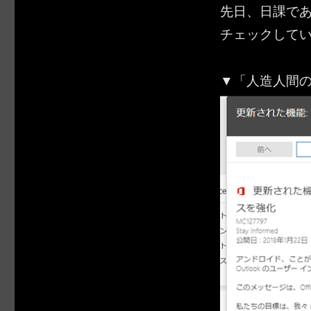
先日、日課である
チェックして
▼「人造人間のた