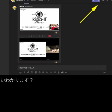
違いわかります？
 Teams ：（小ネタ）チャットの右上のアイコン群の小さな変化” の