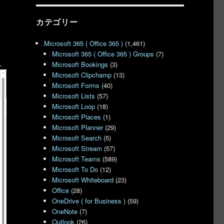
カテゴリー
Microsoft 365 ( Office 365 )
(1,461)
Microsoft 365 ( Office 365 ) Groups
(7)
Microsoft Bookings
(3)
Microsoft Clipchamp
(13)
Microsoft Forms
(40)
Microsoft Lists
(57)
Microsoft Loop
(18)
Microsoft Places
(1)
Microsoft Planner
(29)
Microsoft Search
(5)
Microsoft Stream
(57)
Microsoft Teams
(589)
Microsoft To Do
(12)
Microsoft Whiteboard
(23)
Office
(28)
OneDrive ( for Business )
(59)
OneNote
(7)
Outlook
(26)