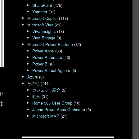
SharePoint
(475)
Yammer
(31)
Microsoft Copilot
(113)
Microsoft Viva
(21)
Viva Insights
(13)
Viva Engage
(8)
Microsoft Power Platform
(82)
Power Apps
(38)
Power Automate
(40)
Power BI
(8)
Power Virtual Agents
(3)
Azure
(3)
その他
(144)
ガジェット紹介
(2)
か
動画
(31)
は
Home 365 User Group
(10)
Japan Power Apps Orchestra
(9)
Microsoft MVP
(21)