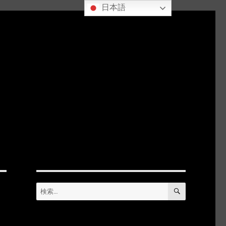
日本語
検
検
索
索: