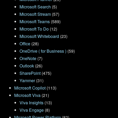
Microsoft Search
(5)
Microsoft Stream
(57)
Microsoft Teams
(589)
Microsoft To Do
(12)
Microsoft Whiteboard
(23)
Office
(28)
OneDrive ( for Business )
(59)
OneNote
(7)
Outlook
(26)
SharePoint
(475)
Yammer
(31)
Microsoft Copilot
(113)
Microsoft Viva
(21)
Viva Insights
(13)
Viva Engage
(8)
Microsoft Power Platform
(82)