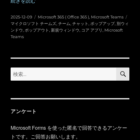
“Microsoft Teams ：チャットやチームなども新規ウィ
続きを読む
投
カ
タ
2025-12-09
Microsoft 365 ( Office 365 )
,
Microsoft Teams
稿
テ
グ
マイクロソフト チームズ
,
チーム
,
チャット
,
ポップアップ
,
別ウィ
日:
ゴ
ンドウ
,
ポップアウト
,
新規ウィンドウ
,
コア アプリ
,
Microsoft
リ
Teams
ー
検
検
索
索:
アンケート
Microsoft Forms を使った匿名で回答できるアンケー
トです。ご回答お願いします。