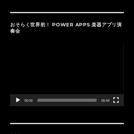
おそらく世界初！ POWER APPS 楽器アプリ演
奏会
動
画
プ
レ
ー
ヤ
ー
00:00
05:44