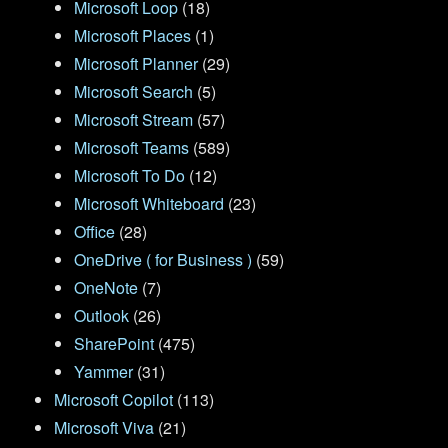
Microsoft Loop
(18)
Microsoft Places
(1)
Microsoft Planner
(29)
Microsoft Search
(5)
Microsoft Stream
(57)
Microsoft Teams
(589)
Microsoft To Do
(12)
Microsoft Whiteboard
(23)
Office
(28)
OneDrive ( for Business )
(59)
OneNote
(7)
Outlook
(26)
SharePoint
(475)
Yammer
(31)
Microsoft Copilot
(113)
Microsoft Viva
(21)