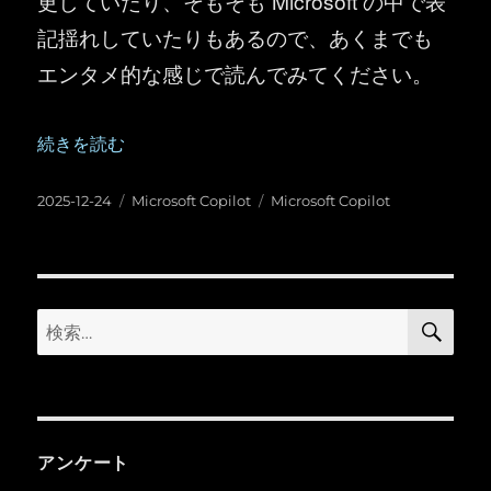
更していたり、そもそも Microsoft の中で表
記揺れしていたりもあるので、あくまでも
エンタメ的な感じで読んでみてください。
“Microsoft 365 Copilot 周辺の名称変更の変遷” の
続きを読む
投
カ
タ
2025-12-24
Microsoft Copilot
Microsoft Copilot
稿
テ
グ
日:
ゴ
リ
ー
検
検
索
索:
アンケート