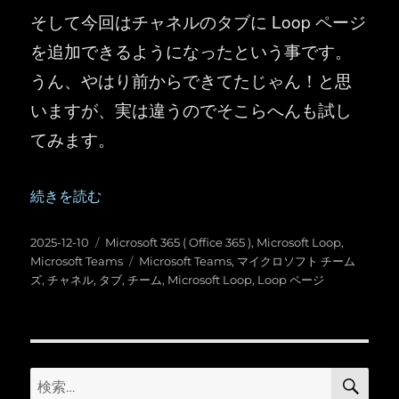
そして今回はチャネルのタブに Loop ページ
を追加できるようになったという事です。
うん、やはり前からできてたじゃん！と思
いますが、実は違うのでそこらへんも試し
てみます。
“Microsoft Teams ：チームのチャネルに Loop ペー
続きを読む
投
カ
2025-12-10
Microsoft 365 ( Office 365 )
,
Microsoft Loop
,
稿
テ
タ
Microsoft Teams
Microsoft Teams
,
マイクロソフト チーム
日:
ゴ
グ
ズ
,
チャネル
,
タブ
,
チーム
,
Microsoft Loop
,
Loop ページ
リ
ー
検
検
索