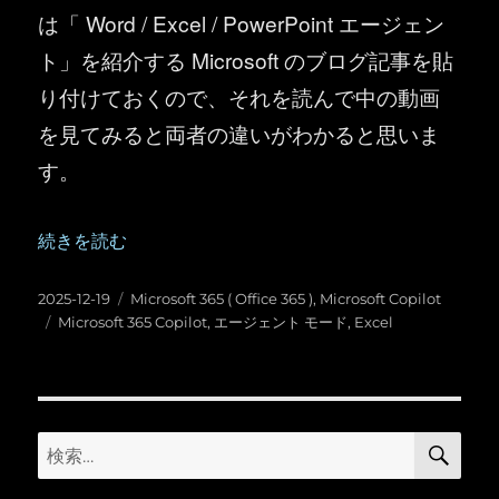
は「 Word / Excel / PowerPoint エージェン
ト」を紹介する Microsoft のブログ記事を貼
り付けておくので、それを読んで中の動画
を見てみると両者の違いがわかると思いま
す。
“Microsoft 365 Copilot ： Excel のエージ
続きを読む
投
カ
2025-12-19
Microsoft 365 ( Office 365 )
,
Microsoft Copilot
稿
タ
テ
Microsoft 365 Copilot
,
エージェント モード
,
Excel
日:
グ
ゴ
リ
ー
検
検
索
索: