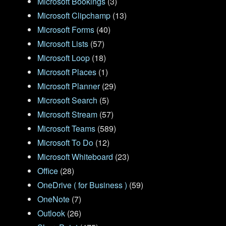
Microsoft Bookings
(3)
Microsoft Clipchamp
(13)
Microsoft Forms
(40)
Microsoft Lists
(57)
Microsoft Loop
(18)
Microsoft Places
(1)
Microsoft Planner
(29)
Microsoft Search
(5)
Microsoft Stream
(57)
Microsoft Teams
(589)
Microsoft To Do
(12)
Microsoft Whiteboard
(23)
Office
(28)
OneDrive ( for Business )
(59)
OneNote
(7)
Outlook
(26)