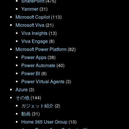
SharePoint
(475)
Yammer
(31)
Microsoft Copilot
(113)
Microsoft Viva
(21)
Viva Insights
(13)
Viva Engage
(8)
Microsoft Power Platform
(82)
Power Apps
(38)
Power Automate
(40)
Power BI
(8)
Power Virtual Agents
(3)
Azure
(3)
その他
(144)
ガジェット紹介
(2)
動画
(31)
Home 365 User Group
(10)