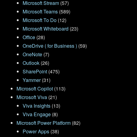
Microsoft Stream
(57)
Microsoft Teams
(589)
Microsoft To Do
(12)
Microsoft Whiteboard
(23)
Office
(28)
OneDrive ( for Business )
(59)
OneNote
(7)
Outlook
(26)
SharePoint
(475)
Yammer
(31)
Microsoft Copilot
(113)
Microsoft Viva
(21)
Viva Insights
(13)
Viva Engage
(8)
Microsoft Power Platform
(82)
Power Apps
(38)