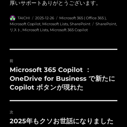
厚いサポートありがとうございます。
投
投
カ
TAICHI
2025-12-26
Microsoft 365 ( Office 365 )
,
稿
稿
テ
タ
Microsoft Copilot
,
Microsoft Lists
,
SharePoint
SharePoint
,
者
日:
ゴ
グ
リスト
,
Microsoft Lists
,
Microsoft 365 Copilot
リ
ー
投
前
稿
Microsoft 365 Copilot ：
前
の
OneDrive for Business で新たに
ナ
投
Copilot ボタンが現れた
ビ
稿:
ゲ
次
ー
2025年もクソお世話になりました
次
シ