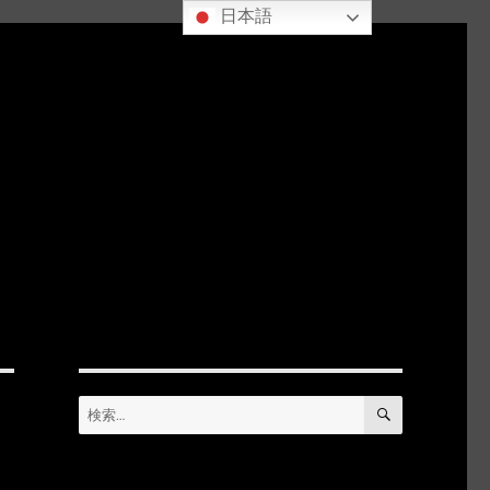
日本語
検
検
索
索: