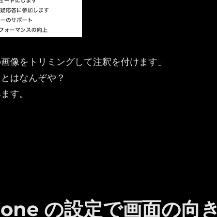
の画像をトリミングして注釈を付けます」
」とはなんぞや？
みます。
ft Teams ：モバイルアプリで画像のトリミングや上か
iPhone の設定で画面の向