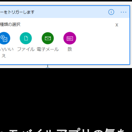
t Flow ：Flow ボタンの入力でモバイルアプリからだと