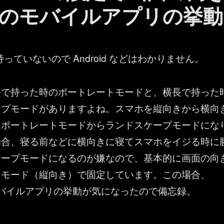
のモバイルアプリの挙動
しか持っていないので Android などはわかりません。
長で持った時のポートレートモードと、横長で持った
ープモードがありますよね。スマホを縦向きから横向
にポートレートモードからランドスケープモードにな
場合、寝る前などに横向きに寝てスマホをイジる時に
ケープモードになるのが嫌なので、基本的に画面の向
トモード（縦向き）で固定しています。この場合、
s モバイルアプリの挙動が気になったので備忘録。
ps ： iPhone の設定で画面の向きを固定している場合