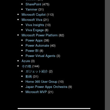
SharePoint
(475)
Yammer
(31)
Microsoft Copilot
(113)
Microsoft Viva
(21)
Viva Insights
(13)
Viva Engage
(8)
Microsoft Power Platform
(82)
Power Apps
(38)
Power Automate
(40)
Power BI
(8)
Power Virtual Agents
(3)
Azure
(3)
その他
(144)
ガジェット紹介
(2)
動画
(31)
Home 365 User Group
(10)
Japan Power Apps Orchestra
(9)
Microsoft MVP
(21)