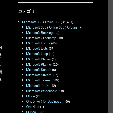
カテゴリー
Microsoft 365 ( Office 365 )
(1,461)
Microsoft 365 ( Office 365 ) Groups
(7)
Microsoft Bookings
(3)
Microsoft Clipchamp
(13)
Microsoft Forms
(40)
時
Microsoft Lists
(57)
き
Microsoft Loop
(18)
Microsoft Places
(1)
り
Microsoft Planner
(29)
Microsoft Search
(5)
勝
Microsoft Stream
(57)
き
Microsoft Teams
(589)
Microsoft To Do
(12)
Microsoft Whiteboard
(23)
Office
(28)
OneDrive ( for Business )
(59)
OneNote
(7)
のモバイルアプリの挙動” の
Outlook
(26)