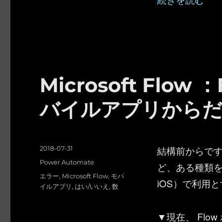
Microsoft Flo
バイルアプリからだ
投
結構前からです
2018-07-31
稿
カ
Power Automate
ど、ある種類
日:
テ
タ
エラー
,
Microsoft Flow
,
モバ
iOS）で利用
ゴ
グ
イルアプリ
,
はい/いいえ
,
数
リ
ー
▼現在、 Fl