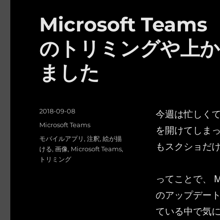
Microsoft Te
のトリミングや上か
ました
投
今週は忙しく
2018-09-08
稿
カ
Microsoft Teams
を開けてしま
日:
テ
タ
モバイルアプリ
,
注釈
,
絵が描
もスクショだ
ゴ
グ
ける
,
画像
,
Microsoft Teams
,
リ
トリミング
ー
ってことで、 Mi
のアップデート
ている中で気