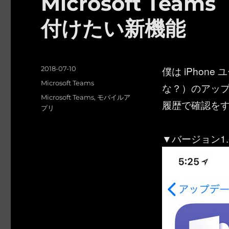
Microsoft Te
付けたい新機能
投
僕は iPhon
2018-07-10
稿
カ
Microsoft Teams
な？）のアップ
日:
テ
タ
Microsoft Teams
,
モバイルア
履歴で確認を
ゴ
グ
プリ
リ
ー
▼バージョン1.0