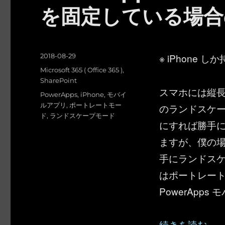
を固定している場合
投
※ iPhone 
2018-08-29
稿
カ
Microsoft 365 ( Office 365 )
,
日:
テ
SharePoint
スマホには縦
ゴ
タ
PowerApps
,
iPhone
,
モバイ
リ
グ
ルアプリ
,
ポートレートモー
のランドスケ
ー
ド
,
ランドスケープモード
にすれば勝手
ますが、僕の
手にランドス
はポートレー
PowerApp
“PowerAp
続きを読む