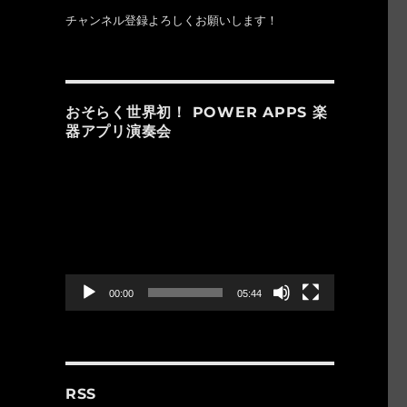
チャンネル登録よろしくお願いします！
おそらく世界初！ POWER APPS 楽
器アプリ演奏会
動
画
プ
レ
ー
ヤ
ー
00:00
05:44
RSS