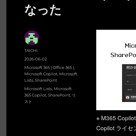
なった
投
TAICHI
稿
投
2026-06-02
者
稿
カ
Microsoft 365 ( Office 365 )
,
日:
テ
Microsoft Copilot
,
Microsoft
ゴ
Lists
,
SharePoint
リ
タ
Microsoft Lists
,
Microsoft
ー
グ
365 Copilot
,
SharePoint
,
リ
スト
※ M365 Cop
Copilot 