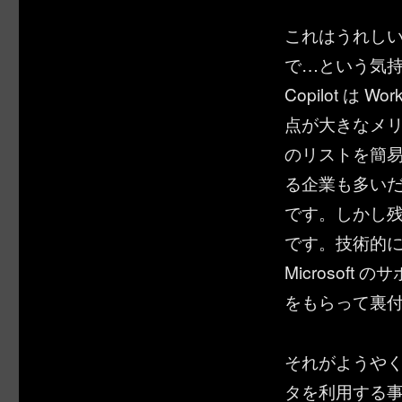
これはうれし
で…という気持ち
Copilot は 
点が大きなメリットの
のリストを簡
る企業も多いだろ
です。しかし
です。技術的
Microsof
をもらって裏
それがようや
タを利用する事が