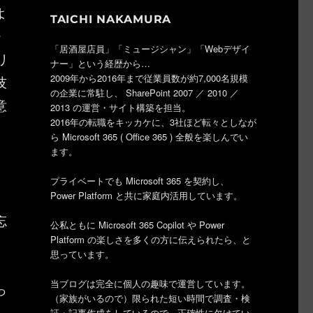
よ
TAICHI NAKAMURA
ー
「居酒屋店員」「ミュージシャン」「Webデザイ
リ
ナー」という経歴から…
2009年から2016年まで従業員数が約7,000名規模
技
の企業に常駐し、 SharePoint 2007 ／ 2010 ／
意
2013 の運営・サイト構築を担当。
2016年の転職をキッカケに、3社ほど転々としなが
ら Microsoft 365 ( Office 365 ) 全般を楽しんでい
ます。
プライベートでも Microsoft 365 を契約し、
Power Platform と共に家庭内活用しています。
忘
公私ともに Microsoft 365 Copilot や Power
Platform の楽しさを多くの方に伝えられたら、と
思っています。
当ブログは完全に個人の趣味で運営しています。
っ
（家族がいるので）限られた短い時間で調査・検
証・記事作成をしているので、正確性に欠けてい