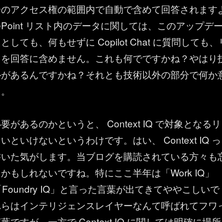
分のアクセス権の範囲内で自動で含めて回答されます
rePoint リスト内のデータに関しては、このアップデ
しても、何もせずに Copilot Chat に質問しても、
タを回答に含めません。これも何でですかね？やはり
ルがあるんですかね？それとも技術以外の部分で何か
…。
があるのかというと、 Context IQ で対象となるリ
といけないというわけです。はい、 Context IQ っ
書いた気がします。当ブログを購読されている方々も
かもしれないですね。特にここ半年は「Work IQ」
Q」「Foundry IQ」と言った言葉が出てきてややこしいで
れらはインテリジェンスレイヤーなんて呼ばれてフワ
ですが、一方で Context IQ に関しては明確に場所