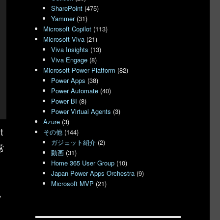
SharePoint
(475)
Yammer
(31)
Microsoft Copilot
(113)
Microsoft Viva
(21)
Viva Insights
(13)
Viva Engage
(8)
Microsoft Power Platform
(82)
Power Apps
(38)
Power Automate
(40)
Power BI
(8)
Power Virtual Agents
(3)
Azure
(3)
t
その他
(144)
ガジェット紹介
(2)
常
動画
(31)
Home 365 User Group
(10)
Japan Power Apps Orchestra
(9)
Microsoft MVP
(21)
ッ