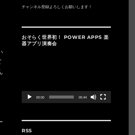
チャンネル登録よろしくお願いします！
おそらく世界初！ POWER APPS 楽
器アプリ演奏会
い
動
ズ
画
プ
ん
レ
ー
ヤ
ー
00:00
05:44
ー
RSS