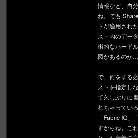
情報など、自
ね。でも Sha
トが適用されたと
スト内のデー
術的なハード
図があるのか
で、何をする必要
ストを指定しない
て久しぶりに
れちゃっている
「Fabric I
すからね。こ
とした定義の言葉