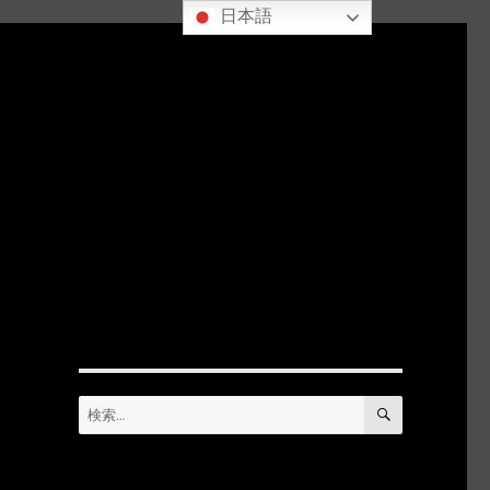
日本語
検
検
索
索: