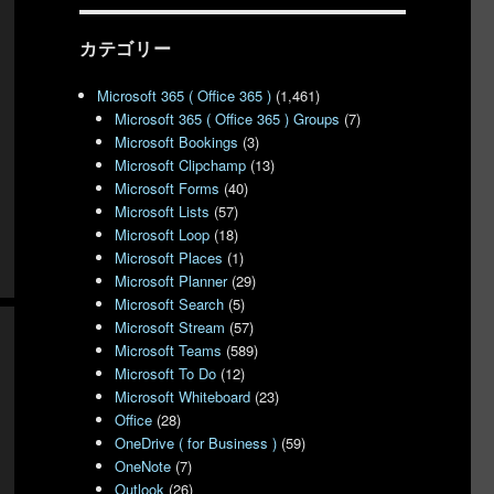
カテゴリー
Microsoft 365 ( Office 365 )
(1,461)
Microsoft 365 ( Office 365 ) Groups
(7)
Microsoft Bookings
(3)
Microsoft Clipchamp
(13)
Microsoft Forms
(40)
Microsoft Lists
(57)
Microsoft Loop
(18)
Microsoft Places
(1)
Microsoft Planner
(29)
Microsoft Search
(5)
Microsoft Stream
(57)
Microsoft Teams
(589)
Microsoft To Do
(12)
Microsoft Whiteboard
(23)
Office
(28)
OneDrive ( for Business )
(59)
OneNote
(7)
Outlook
(26)