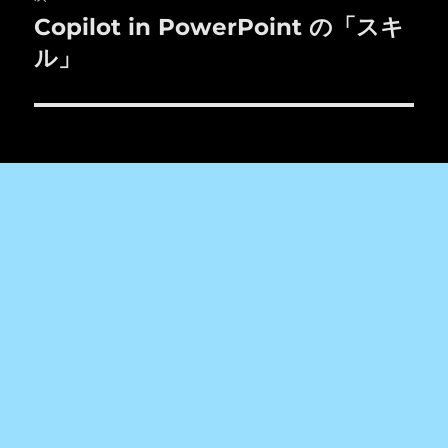
ー
Copilot in PowerPoint の「スキ
次
シ
の
ル」
投
ョ
稿:
ン