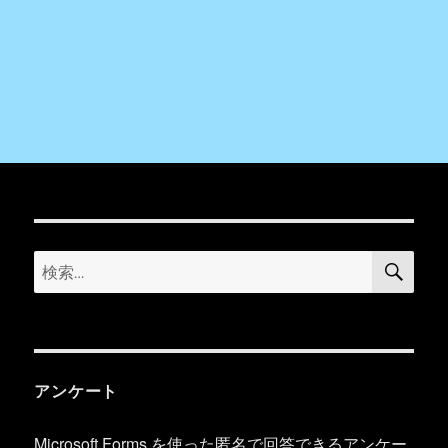
検
検
索
索:
アンケート
Microsoft Forms を使った匿名で回答できるアンケー