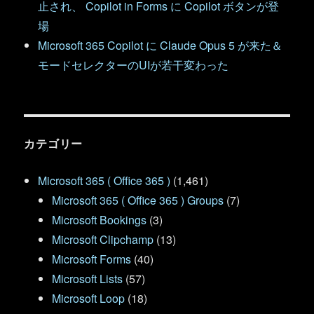
止され、 Copilot in Forms に Copilot ボタンが登
場
Microsoft 365 Copilot に Claude Opus 5 が来た＆
モードセレクターのUIが若干変わった
カテゴリー
Microsoft 365 ( Office 365 )
(1,461)
Microsoft 365 ( Office 365 ) Groups
(7)
Microsoft Bookings
(3)
Microsoft Clipchamp
(13)
Microsoft Forms
(40)
Microsoft Lists
(57)
Microsoft Loop
(18)