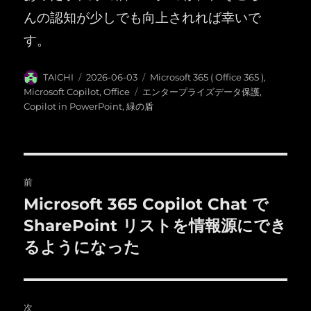
んの認知が少しでも向上されれば幸いで
す。
投
投
カ
TAICHI
2026-06-03
Microsoft 365 ( Office 365 )
,
稿
稿
テ
タ
Microsoft Copilot
,
Office
エンタープライズデータ保護
,
者
日:
ゴ
グ
Copilot in PowerPoint
,
緑の盾
リ
ー
投
前
稿
Microsoft 365 Copilot Chat で
前
の
SharePoint リストを情報源にでき
ナ
投
るようになった
ビ
稿:
ゲ
次