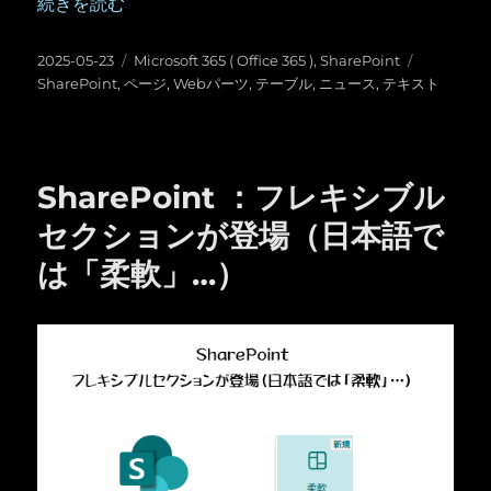
“SharePoint ：テキストWebパーツ内のテーブルがだいぶ
続きを読む
投
カ
タ
2025-05-23
Microsoft 365 ( Office 365 )
,
SharePoint
稿
テ
グ
SharePoint
,
ページ
,
Webパーツ
,
テーブル
,
ニュース
,
テキスト
日:
ゴ
リ
ー
SharePoint ：フレキシブル
セクションが登場（日本語で
は「柔軟」…）