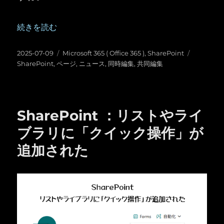
“SharePoint ：ニュース・ページの共同編集” の
続きを読む
投
カ
タ
2025-07-09
Microsoft 365 ( Office 365 )
,
SharePoint
稿
テ
グ
SharePoint
,
ページ
,
ニュース
,
同時編集
,
共同編集
日:
ゴ
リ
ー
SharePoint ：リストやライ
ブラリに「クイック操作」が
追加された