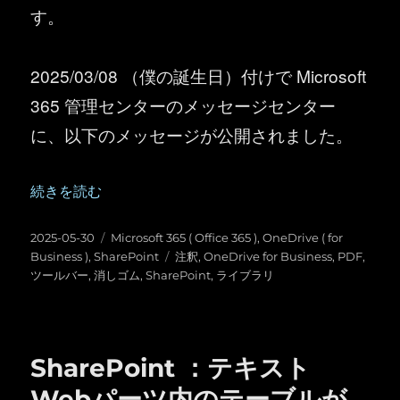
す。
2025/03/08 （僕の誕生日）付けで Microsoft
365 管理センターのメッセージセンター
に、以下のメッセージが公開されました。
“OneDrive for Business ／ SharePoint ： PD
続きを読む
投
カ
2025-05-30
Microsoft 365 ( Office 365 )
,
OneDrive ( for
稿
テ
タ
Business )
,
SharePoint
注釈
,
OneDrive for Business
,
PDF
,
日:
ゴ
グ
ツールバー
,
消しゴム
,
SharePoint
,
ライブラリ
リ
ー
SharePoint ：テキスト
Webパーツ内のテーブルが