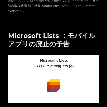
投
カ
タ
2025-06-24
Microsoft 365 ( Office 365 )
,
SharePoint
推定
稿
テ
グ
読み取り時間
,
読了時間
,
SharePoint
,
ページ
,
ニュース
,
バナー
日:
ゴ
Webパーツ
リ
ー
Microsoft Lists ：モバイル
アプリの廃止の予告