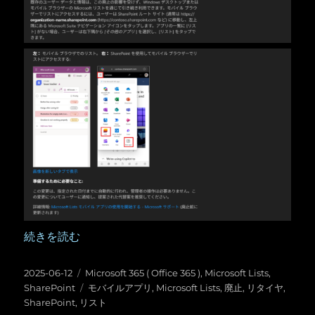
“Microsoft Lists ：モバイルアプリの廃止の予告” の
続きを読む
投
カ
2025-06-12
Microsoft 365 ( Office 365 )
,
Microsoft Lists
,
稿
テ
タ
SharePoint
モバイルアプリ
,
Microsoft Lists
,
廃止
,
リタイヤ
,
日:
ゴ
グ
SharePoint
,
リスト