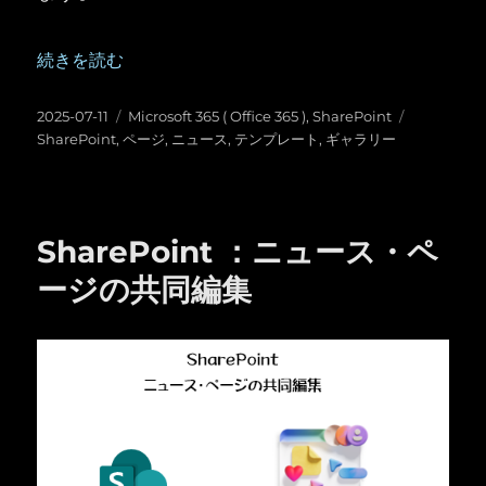
“SharePoint ：ページやニュースの新しいテンプレートギ
続きを読む
投
カ
タ
2025-07-11
Microsoft 365 ( Office 365 )
,
SharePoint
稿
テ
グ
SharePoint
,
ページ
,
ニュース
,
テンプレート
,
ギャラリー
日:
ゴ
リ
ー
SharePoint ：ニュース・ペ
ージの共同編集