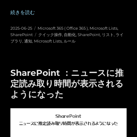
“SharePoint ：リストやライブラリに「クイック操作」が
続きを読む
投
カ
2025-06-25
Microsoft 365 ( Office 365 )
,
Microsoft Lists
,
稿
テ
タ
SharePoint
クイック操作
,
自動化
,
SharePoint
,
リスト
,
ライ
日:
ゴ
グ
ブラリ
,
通知
,
Microsoft Lists
,
ルール
リ
ー
SharePoint ：ニュースに推
定読み取り時間が表示される
ようになった