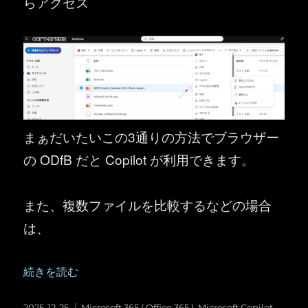
らアクセス
まぁだいたいこの3通りの方法でブラウザー
の ODfB だと Copilot が利用できます。
また、複数ファイルを比較するなどの場合
は、
“Microsoft 365 Copilot ： OneDrive for Business で
続きを読む
投
カ
2025-12-25
Microsoft 365 ( Office 365 )
,
Microsoft Copilot
,