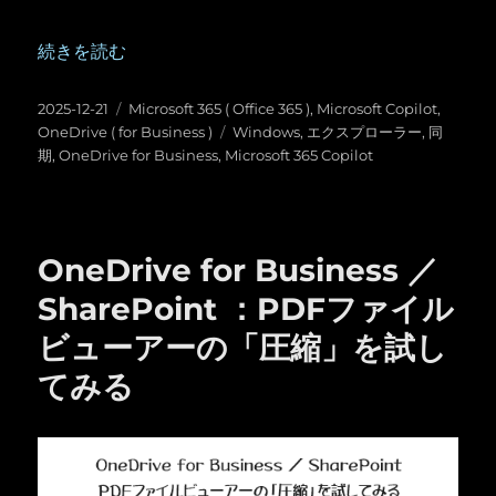
“Microsoft 365 Copilot ：Windows のエクスプローラーか
続きを読む
投
カ
2025-12-21
Microsoft 365 ( Office 365 )
,
Microsoft Copilot
,
稿
テ
タ
OneDrive ( for Business )
Windows
,
エクスプローラー
,
同
日:
ゴ
グ
期
,
OneDrive for Business
,
Microsoft 365 Copilot
リ
ー
OneDrive for Business ／
SharePoint ：PDFファイル
ビューアーの「圧縮」を試し
てみる