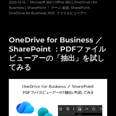
投
カ
2025-12-15
Microsoft 365 ( Office 365 )
,
OneDrive ( for
稿
テ
タ
Business )
,
SharePoint
マージ
,
結合
,
SharePoint
,
日:
ゴ
グ
OneDrive for Business
,
PDF
,
ファイルビューアー
リ
ー
OneDrive for Business ／
SharePoint ：PDFファイル
ビューアーの「抽出」を試し
てみる