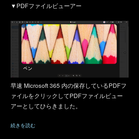
▼PDFファイルビューアー
早速 Microsoft 365 内の保存しているPDFフ
ァイルをクリックしてPDFファイルビュー
アーとしてひらきました。
“OneDrive for Business ／ SharePoint ：
続きを読む