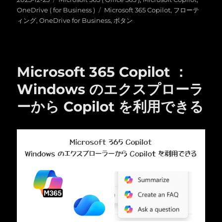
稿
テ
タ
OneDrive ( for Business )
Microsoft 365 Copilot
,
フローテ
日:
ゴ
グ
ィング
,
OneDrive for Business
,
ボタン
リ
ー
Microsoft 365 Copilot ：
Windows のエクスプローラ
ーから Copilot を利用できる