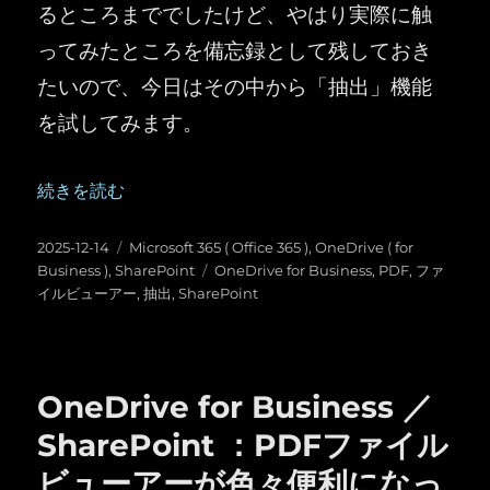
るところまででしたけど、やはり実際に触
ってみたところを備忘録として残しておき
たいので、今日はその中から「抽出」機能
を試してみます。
“OneDrive for Business ／ SharePoint ：PD
続きを読む
投
カ
2025-12-14
Microsoft 365 ( Office 365 )
,
OneDrive ( for
稿
テ
タ
Business )
,
SharePoint
OneDrive for Business
,
PDF
,
ファ
日:
ゴ
グ
イルビューアー
,
抽出
,
SharePoint
リ
ー
OneDrive for Business ／
SharePoint ：PDFファイル
ビューアーが色々便利になっ