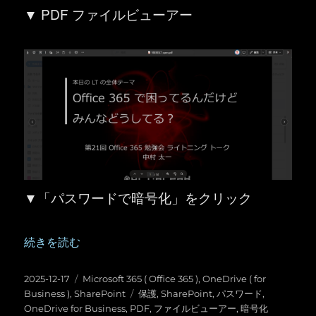
▼ PDF ファイルビューアー
▼「パスワードで暗号化」をクリック
“OneDrive for Business ／ SharePoint ：
続きを読む
投
カ
2025-12-17
Microsoft 365 ( Office 365 )
,
OneDrive ( for
稿
テ
タ
Business )
,
SharePoint
保護
,
SharePoint
,
パスワード
,
日:
ゴ
グ
OneDrive for Business
,
PDF
,
ファイルビューアー
,
暗号化