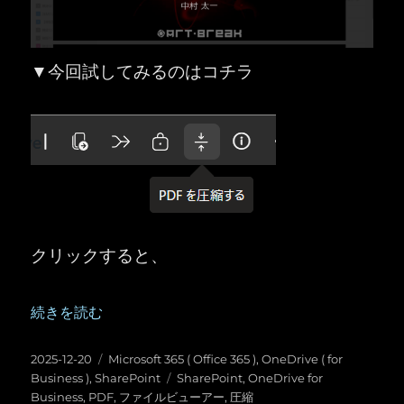
▼今回試してみるのはコチラ
クリックすると、
“OneDrive for Business ／ SharePoint ：PD
続きを読む
投
カ
2025-12-20
Microsoft 365 ( Office 365 )
,
OneDrive ( for
稿
テ
タ
Business )
,
SharePoint
SharePoint
,
OneDrive for
日:
ゴ
グ
Business
,
PDF
,
ファイルビューアー
,
圧縮