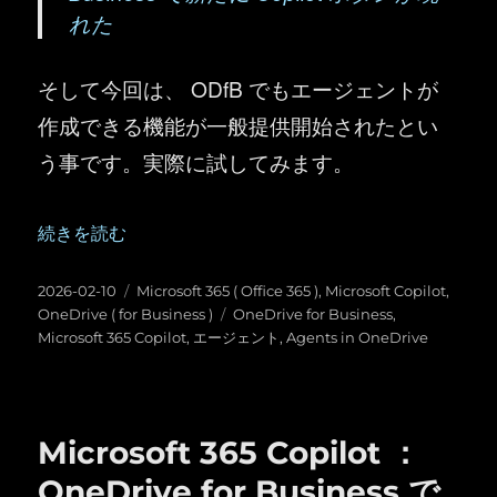
れた
そして今回は、 ODfB でもエージェントが
作成できる機能が一般提供開始されたとい
う事です。実際に試してみます。
“Microsoft 365 Copilot ：OneDrive のエージェントが
続きを読む
投
カ
2026-02-10
Microsoft 365 ( Office 365 )
,
Microsoft Copilot
,
稿
テ
タ
OneDrive ( for Business )
OneDrive for Business
,
日:
ゴ
グ
Microsoft 365 Copilot
,
エージェント
,
Agents in OneDrive
リ
ー
Microsoft 365 Copilot ：
OneDrive for Business で