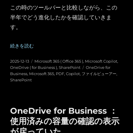
この時のツールバーと比較しながら、この
半年でどう進化したかを確認していきま
す。
“OneDrive for Business ／ SharePoint ：PD
続きを読む
投
カ
2025-12-13
Microsoft 365 ( Office 365 )
,
Microsoft Copilot
,
稿
テ
タ
OneDrive ( for Business )
,
SharePoint
OneDrive for
日:
ゴ
グ
Business
,
Microsoft 365
,
PDF
,
Copilot
,
ファイルビューアー
,
リ
SharePoint
ー
OneDrive for Business ：
使用済みの容量の確認の表示
が戻っていた