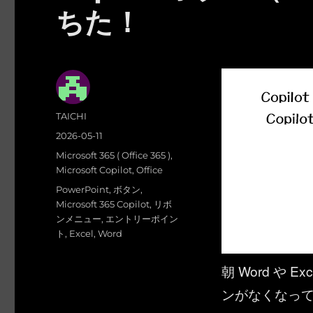
ちた！
投
TAICHI
稿
投
2026-05-11
者
稿
カ
Microsoft 365 ( Office 365 )
,
日:
テ
Microsoft Copilot
,
Office
ゴ
タ
PowerPoint
,
ボタン
,
リ
グ
Microsoft 365 Copilot
,
リボ
ー
ンメニュー
,
エントリーポイン
ト
,
Excel
,
Word
朝 Word や Ex
ンがなくなっ