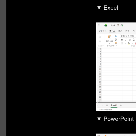
▼ Excel
▼ PowerPoint