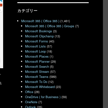
カテゴリー
Microsoft 365 ( Office 365 )
(1,461)
Microsoft 365 ( Office 365 ) Groups
(7)
Microsoft Bookings
(3)
Microsoft Clipchamp
(13)
Microsoft Forms
(40)
Microsoft Lists
(57)
Microsoft Loop
(18)
Microsoft Places
(1)
Microsoft Planner
(29)
Microsoft Search
(5)
Microsoft Stream
(57)
ン
Microsoft Teams
(589)
ュ
Microsoft To Do
(12)
Microsoft Whiteboard
(23)
Office
(28)
OneDrive ( for Business )
(59)
OneNote
(7)
Outlook
(26)