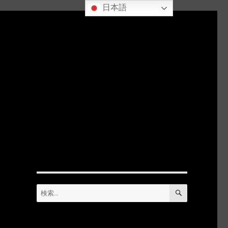
日本語
検
検
索
索: