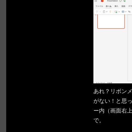
あれ？リボンメニ
がない！と思
ー内（画面右
で。