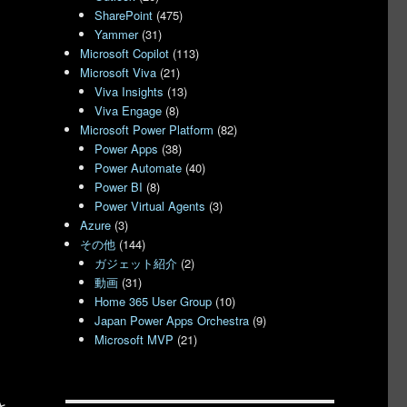
SharePoint
(475)
Yammer
(31)
Microsoft Copilot
(113)
Microsoft Viva
(21)
Viva Insights
(13)
Viva Engage
(8)
Microsoft Power Platform
(82)
Power Apps
(38)
Power Automate
(40)
Power BI
(8)
Power Virtual Agents
(3)
Azure
(3)
その他
(144)
ガジェット紹介
(2)
動画
(31)
Home 365 User Group
(10)
Japan Power Apps Orchestra
(9)
Microsoft MVP
(21)