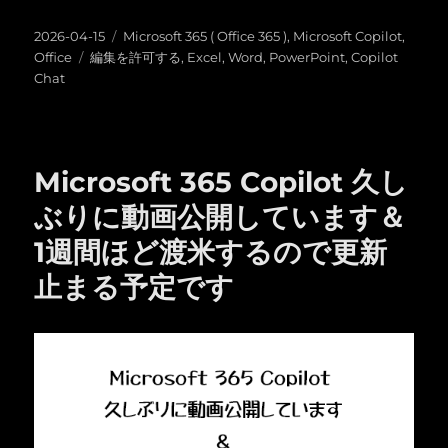
投
カ
2026-04-15
Microsoft 365 ( Office 365 )
,
Microsoft Copilot
,
稿
タ
テ
Office
編集を許可する
,
Excel
,
Word
,
PowerPoint
,
Copilot
日:
グ
ゴ
Chat
リ
ー
Microsoft 365 Copilot 久し
ぶりに動画公開しています＆
1週間ほど渡米するので更新
止まる予定です