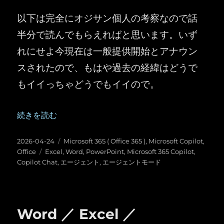
以下は完全にオジサン個人の考察なので話
半分で読んでもらえればと思います。いず
れにせよ今現在は一般提供開始とアナウン
スされたので、もはや過去の経緯はどうで
もイイっちゃどうでもイイので。
“2026月4月22日に Word、Excel、 PowerPoint の 
続きを読む
投
カ
2026-04-24
Microsoft 365 ( Office 365 )
,
Microsoft Copilot
,
稿
タ
テ
Office
Excel
,
Word
,
PowerPoint
,
Microsoft 365 Copilot
,
日:
グ
ゴ
Copilot Chat
,
エージェント
,
エージェントモード
リ
ー
Word ／ Excel ／