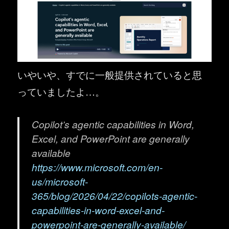
いやいや、すでに一般提供されていると思
っていましたよ…。
Copilot’s agentic capabilities in Word,
Excel, and PowerPoint are generally
available
https://www.microsoft.com/en-
us/microsoft-
365/blog/2026/04/22/copilots-agentic-
capabilities-in-word-excel-and-
powerpoint-are-generally-available/