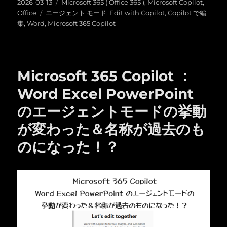
投
カ
2026-03-13
Microsoft 365 ( Office 365 )
,
Microsoft Copilot
,
稿
タ
テ
Office
エージェント モード
,
Edit with Copilot
,
Copilot で編
日:
グ
ゴ
集
,
Word
,
Microsoft 365 Copilot
リ
ー
Microsoft 365 Copilot ：
Word Excel PowerPoint
のエージェントモードの挙動
が変わった＆名称が過去のも
のになった！？