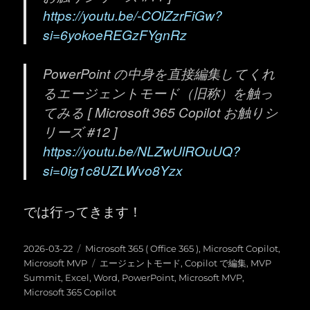
https://youtu.be/-COlZzrFiGw?
si=6yokoeREGzFYgnRz
PowerPoint の中身を直接編集してくれ
るエージェントモード（旧称）を触っ
てみる [ Microsoft 365 Copilot お触りシ
リーズ #12 ]
https://youtu.be/NLZwUlROuUQ?
si=0ig1c8UZLWvo8Yzx
では行ってきます！
投
カ
2026-03-22
Microsoft 365 ( Office 365 )
,
Microsoft Copilot
,
稿
テ
タ
Microsoft MVP
エージェントモード
,
Copilot で編集
,
MVP
日:
ゴ
グ
Summit
,
Excel
,
Word
,
PowerPoint
,
Microsoft MVP
,
リ
Microsoft 365 Copilot
ー