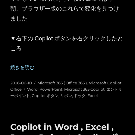
朝、ブラウザー版のこれらで変化を見つけ
ました。
▼右下の Copilot ボタンを右クリックしたと
ころ
“Copilot in Word , Excel , PowerPoint の Copilo
続きを読む
投
カ
2026-06-10
Microsoft 365 ( Office 365 )
,
Microsoft Copilot
,
稿
タ
テ
Office
Word
,
PowerPoint
,
Microsoft 365 Copilot
,
エントリ
日:
グ
ゴ
ーポイント
,
Copilot ボタン
,
リボン
,
ドック
,
Excel
リ
ー
Copilot in Word , Excel ,