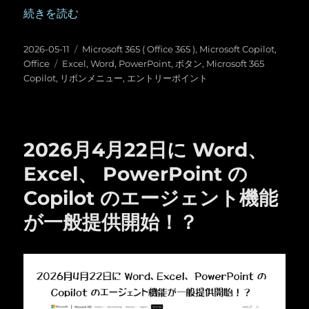
“Copilot in Word , Excel , PowerPoint の Cop
続きを読む
投
カ
2026-05-11
Microsoft 365 ( Office 365 )
,
Microsoft Copilot
,
稿
タ
テ
Office
Excel
,
Word
,
PowerPoint
,
ボタン
,
Microsoft 365
日:
グ
ゴ
Copilot
,
リボンメニュー
,
エントリーポイント
リ
ー
2026月4月22日に Word、
Excel、 PowerPoint の
Copilot のエージェント機能
が一般提供開始！？