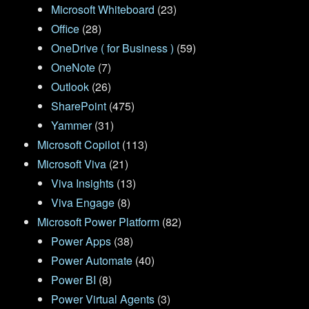
Microsoft Whiteboard
(23)
Office
(28)
OneDrive ( for Business )
(59)
OneNote
(7)
Outlook
(26)
SharePoint
(475)
Yammer
(31)
Microsoft Copilot
(113)
Microsoft Viva
(21)
Viva Insights
(13)
Viva Engage
(8)
Microsoft Power Platform
(82)
Power Apps
(38)
Power Automate
(40)
Power BI
(8)
Power Virtual Agents
(3)