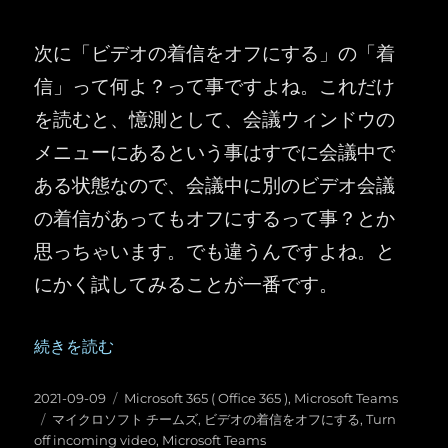
次に「ビデオの着信をオフにする」の「着
信」って何よ？って事ですよね。これだけ
を読むと、憶測として、会議ウィンドウの
メニューにあるという事はすでに会議中で
ある状態なので、会議中に別のビデオ会議
の着信があってもオフにするって事？とか
思っちゃいます。でも違うんですよね。と
にかく試してみることが一番です。
“Microsoft Teams ：会議の「ビデオの着信をオフにする」”
続きを読む
投
カ
2021-09-09
Microsoft 365 ( Office 365 )
,
Microsoft Teams
稿
タ
テ
マイクロソフト チームズ
,
ビデオの着信をオフにする
,
Turn
日:
グ
ゴ
off incoming video
,
Microsoft Teams