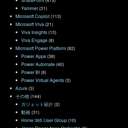
SharePoint
(475)
Yammer
(31)
Microsoft Copilot
(113)
Microsoft Viva
(21)
Viva Insights
(13)
Viva Engage
(8)
Microsoft Power Platform
(82)
Power Apps
(38)
Power Automate
(40)
Power BI
(8)
Power Virtual Agents
(3)
Azure
(3)
その他
(144)
ガジェット紹介
(2)
動画
(31)
Home 365 User Group
(10)