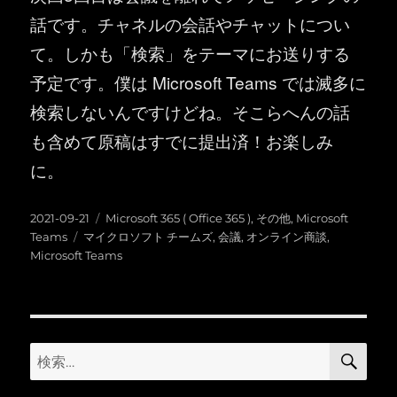
話です。チャネルの会話やチャットについ
て。しかも「検索」をテーマにお送りする
予定です。僕は Microsoft Teams では滅多に
検索しないんですけどね。そこらへんの話
も含めて原稿はすでに提出済！お楽しみ
に。
投
カ
2021-09-21
Microsoft 365 ( Office 365 )
,
その他
,
Microsoft
稿
タ
テ
Teams
マイクロソフト チームズ
,
会議
,
オンライン商談
,
日:
グ
ゴ
Microsoft Teams
リ
ー
検
検
索
索: