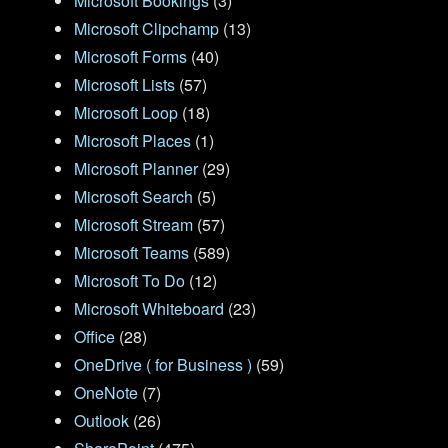
Microsoft Bookings
(3)
Microsoft Clipchamp
(13)
Microsoft Forms
(40)
Microsoft Lists
(57)
Microsoft Loop
(18)
Microsoft Places
(1)
Microsoft Planner
(29)
Microsoft Search
(5)
Microsoft Stream
(57)
Microsoft Teams
(589)
Microsoft To Do
(12)
Microsoft Whiteboard
(23)
Office
(28)
OneDrive ( for Business )
(59)
OneNote
(7)
Outlook
(26)