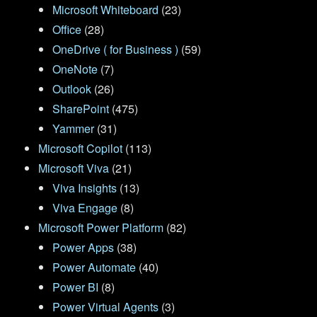
Microsoft Whiteboard
(23)
Office
(28)
OneDrive ( for Business )
(59)
OneNote
(7)
Outlook
(26)
SharePoint
(475)
Yammer
(31)
Microsoft Copilot
(113)
Microsoft Viva
(21)
Viva Insights
(13)
Viva Engage
(8)
Microsoft Power Platform
(82)
Power Apps
(38)
Power Automate
(40)
Power BI
(8)
Power Virtual Agents
(3)