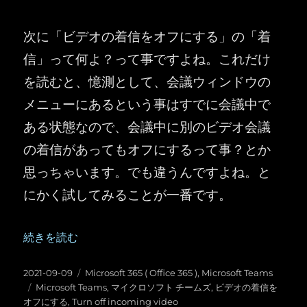
次に「ビデオの着信をオフにする」の「着
信」って何よ？って事ですよね。これだけ
を読むと、憶測として、会議ウィンドウの
メニューにあるという事はすでに会議中で
ある状態なので、会議中に別のビデオ会議
の着信があってもオフにするって事？とか
思っちゃいます。でも違うんですよね。と
にかく試してみることが一番です。
“Microsoft Teams ：会議の「ビデオの着信をオフにする」”
続きを読む
投
カ
2021-09-09
Microsoft 365 ( Office 365 )
,
Microsoft Teams
稿
タ
テ
Microsoft Teams
,
マイクロソフト チームズ
,
ビデオの着信を
日:
グ
ゴ
オフにする
,
Turn off incoming video