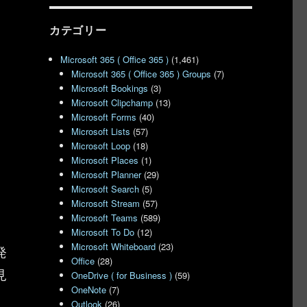
カテゴリー
Microsoft 365 ( Office 365 )
(1,461)
Microsoft 365 ( Office 365 ) Groups
(7)
Microsoft Bookings
(3)
Microsoft Clipchamp
(13)
Microsoft Forms
(40)
Microsoft Lists
(57)
Microsoft Loop
(18)
Microsoft Places
(1)
Microsoft Planner
(29)
Microsoft Search
(5)
Microsoft Stream
(57)
Microsoft Teams
(589)
Microsoft To Do
(12)
Microsoft Whiteboard
(23)
発
Office
(28)
見
OneDrive ( for Business )
(59)
OneNote
(7)
Outlook
(26)