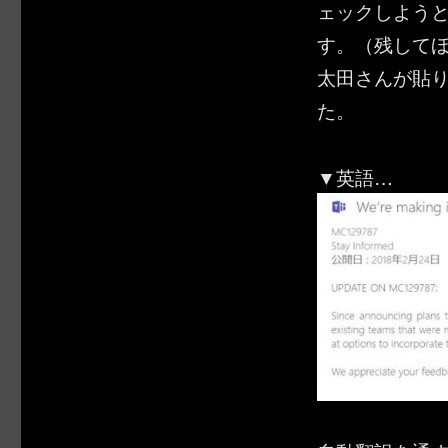
ェックしよう
す。（残して
太田さんが貼
た。
▼英語…