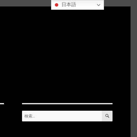
日本語
検
検
索
索: