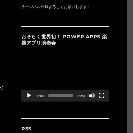
チャンネル登録よろしくお願いします！
おそらく世界初！ POWER APPS 楽
器アプリ演奏会
動
画
プ
レ
ー
の
ヤ
ー
00:00
05:44
RSS