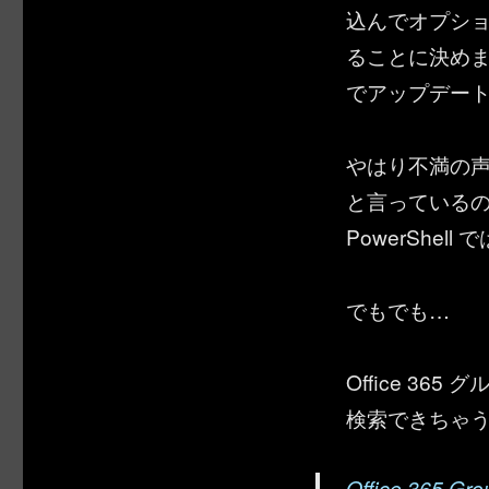
込んでオプシ
ることに決めま
でアップデー
やはり不満の
と言っているの
PowerShe
でもでも…
Office 3
検索できちゃ
Office 36