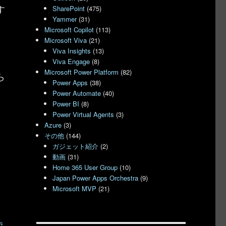
す
SharePoint
(475)
Yammer
(31)
Microsoft Copilot
(113)
Microsoft Viva
(21)
Viva Insights
(13)
Viva Engage
(8)
Microsoft Power Platform
(82)
ら
Power Apps
(38)
Power Automate
(40)
Power BI
(8)
Power Virtual Agents
(3)
Azure
(3)
その他
(144)
ガジェット紹介
(2)
動画
(31)
Home 365 User Group
(10)
Japan Power Apps Orchestra
(9)
Microsoft MVP
(21)
索