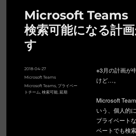
Microsoft Te
検索可能になる計画
す
投
※3月の計画が
2018-04-27
稿
カ
Microsoft Teams
けど…。
日:
テ
タ
Microsoft Teams
,
プライベー
ゴ
グ
トチーム
,
検索可能
,
延期
リ
Microsof
ー
いう、個人的
プライベートな
ベートでも検