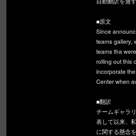
自動翻訳を通
■原文
Since announci
teams gallery, 
teams tha were
rolling out thi
incorporate th
Center when av
■翻訳
チームギャラ
表して以来、
に関する懸念を