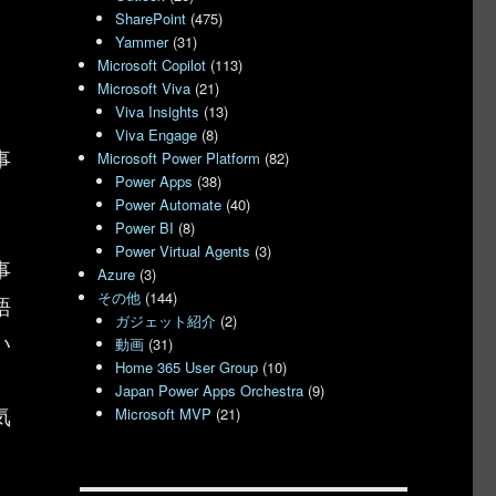
SharePoint
(475)
Yammer
(31)
Microsoft Copilot
(113)
Microsoft Viva
(21)
Viva Insights
(13)
Viva Engage
(8)
事
Microsoft Power Platform
(82)
Power Apps
(38)
Power Automate
(40)
Power BI
(8)
Power Virtual Agents
(3)
事
Azure
(3)
その他
(144)
語
ガジェット紹介
(2)
い
動画
(31)
Home 365 User Group
(10)
Japan Power Apps Orchestra
(9)
気
Microsoft MVP
(21)