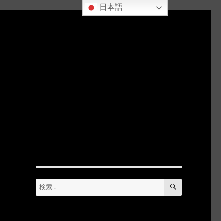
日本語
検
検
索
索: