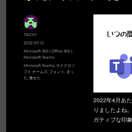
投
TAICHI
稿
投
2022-07-12
者
稿
カ
Microsoft 365 ( Office 365 )
,
日:
テ
Microsoft Teams
ゴ
タ
Microsoft Teams
,
マイクロソ
リ
グ
フト チームズ
,
フォント
,
太っ
ー
た
,
痩せた
2022年4月あた
りましたよね。
ガティブな印