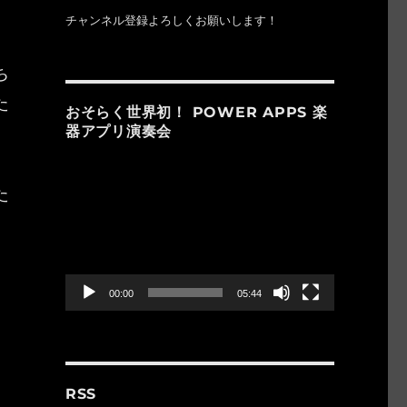
チャンネル登録よろしくお願いします！
ち
た
おそらく世界初！ POWER APPS 楽
器アプリ演奏会
動
画
た
プ
レ
ー
ヤ
ー
00:00
05:44
RSS