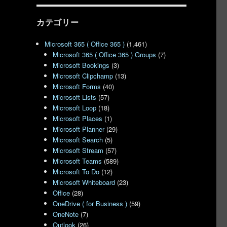
カテゴリー
Microsoft 365 ( Office 365 )
(1,461)
Microsoft 365 ( Office 365 ) Groups
(7)
Microsoft Bookings
(3)
Microsoft Clipchamp
(13)
Microsoft Forms
(40)
Microsoft Lists
(57)
Microsoft Loop
(18)
Microsoft Places
(1)
Microsoft Planner
(29)
Microsoft Search
(5)
Microsoft Stream
(57)
Microsoft Teams
(589)
Microsoft To Do
(12)
Microsoft Whiteboard
(23)
Office
(28)
OneDrive ( for Business )
(59)
OneNote
(7)
Outlook
(26)