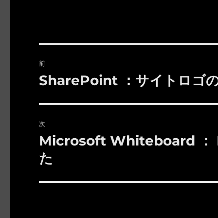
投
前
稿
SharePoint ：サイト
前
の
ナ
投
ビ
稿:
次
ゲ
Microsoft Whiteboa
次
の
ー
た
投
シ
稿:
ョ
ン