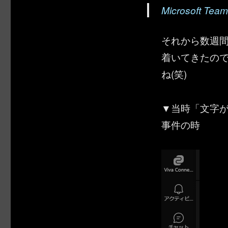
Microsof
それから数週
着いてきたの
ね(笑)
▼当時「文字
事件の時