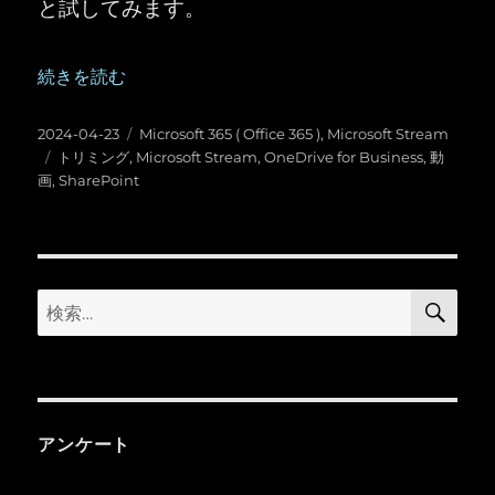
と試してみます。
“Microsoft Stream ：トリミング機能が追加された” の
続きを読む
投
カ
2024-04-23
Microsoft 365 ( Office 365 )
,
Microsoft Stream
稿
タ
テ
トリミング
,
Microsoft Stream
,
OneDrive for Business
,
動
日:
グ
ゴ
画
,
SharePoint
リ
ー
検
検
索
索:
アンケート