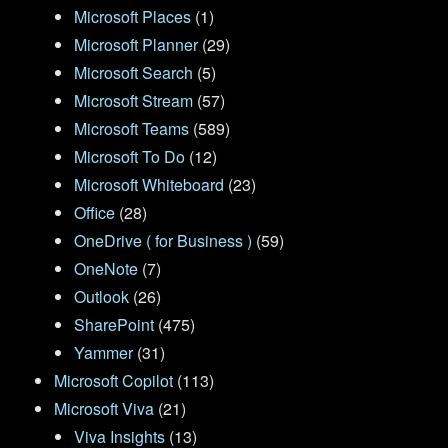
Microsoft Places
(1)
Microsoft Planner
(29)
Microsoft Search
(5)
Microsoft Stream
(57)
Microsoft Teams
(589)
Microsoft To Do
(12)
Microsoft Whiteboard
(23)
Office
(28)
OneDrive ( for Business )
(59)
OneNote
(7)
Outlook
(26)
SharePoint
(475)
Yammer
(31)
Microsoft Copilot
(113)
Microsoft Viva
(21)
Viva Insights
(13)