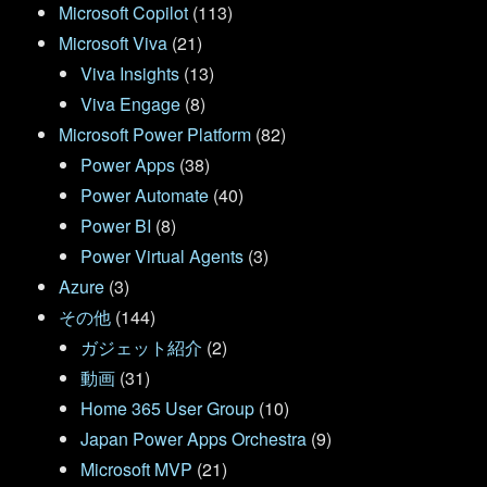
Microsoft Copilot
(113)
Microsoft Viva
(21)
Viva Insights
(13)
Viva Engage
(8)
Microsoft Power Platform
(82)
Power Apps
(38)
Power Automate
(40)
Power BI
(8)
Power Virtual Agents
(3)
Azure
(3)
その他
(144)
ガジェット紹介
(2)
動画
(31)
Home 365 User Group
(10)
Japan Power Apps Orchestra
(9)
Microsoft MVP
(21)