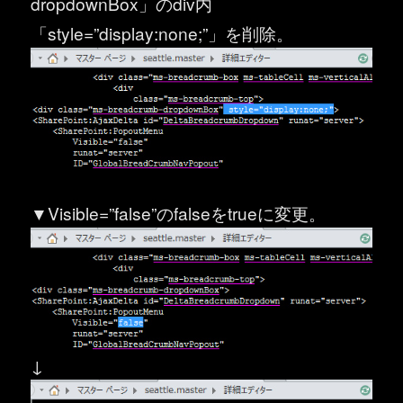
dropdownBox」のdiv内
「style=”display:none;”」を削除。
▼Visible=”false”のfalseをtrueに変更。
↓