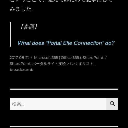
みました。
【参照】
What does “Portal Site Connection” do?
投
カ
タ
2017-08-21
Microsoft 365 ( Office 365 )
,
SharePoint
稿
テ
グ
SharePoint
,
ポータルサイト接続
,
パンくずリスト
,
日:
ゴ
breadcrumb
リ
ー
検
検
索
索: