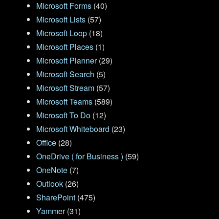
Microsoft Forms
(40)
Microsoft Lists
(57)
Microsoft Loop
(18)
Microsoft Places
(1)
Microsoft Planner
(29)
Microsoft Search
(5)
Microsoft Stream
(57)
Microsoft Teams
(589)
Microsoft To Do
(12)
Microsoft Whiteboard
(23)
Office
(28)
OneDrive ( for Business )
(59)
OneNote
(7)
Outlook
(26)
SharePoint
(475)
Yammer
(31)