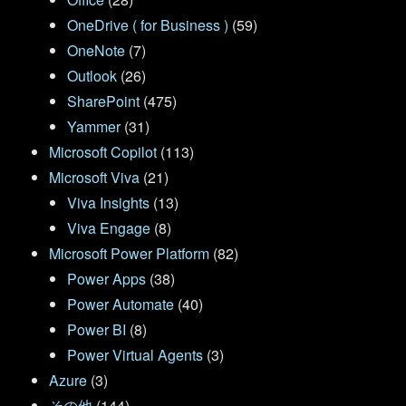
OneDrive ( for Business )
(59)
OneNote
(7)
Outlook
(26)
SharePoint
(475)
Yammer
(31)
Microsoft Copilot
(113)
Microsoft Viva
(21)
Viva Insights
(13)
Viva Engage
(8)
Microsoft Power Platform
(82)
Power Apps
(38)
Power Automate
(40)
Power BI
(8)
Power Virtual Agents
(3)
Azure
(3)
その他
(144)