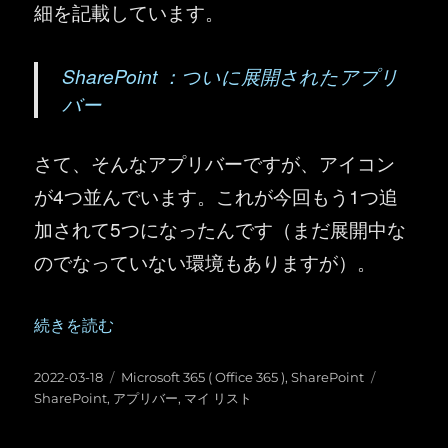
細を記載しています。
SharePoint ：ついに展開されたアプリ
バー
さて、そんなアプリバーですが、アイコン
が4つ並んでいます。これが今回もう1つ追
加されて5つになったんです（まだ展開中な
のでなっていない環境もありますが）。
“SharePoint ：アプリバーに「マイ リスト」の表示が復活
続きを読む
投
カ
タ
2022-03-18
Microsoft 365 ( Office 365 )
,
SharePoint
稿
テ
グ
SharePoint
,
アプリバー
,
マイ リスト
日:
ゴ
リ