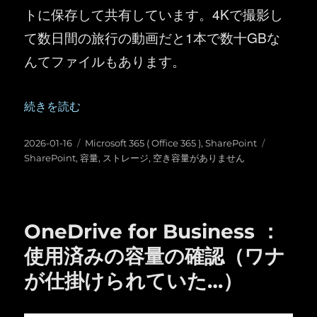
トに保存して共有しています。4Kで撮影し
て数日間の旅行の動画だと1本で数十GBな
んてファイルもあります。
“SharePoint ：テナントのストレージの空き容量が
続きを読む
投
カ
タ
2026-01-16
Microsoft 365 ( Office 365 )
,
SharePoint
稿
テ
グ
SharePoint
,
容量
,
ストレージ
,
空き容量がありません
日:
ゴ
リ
ー
OneDrive for Business ：
使用済みの容量の確認（ワナ
が仕掛けられていた…）