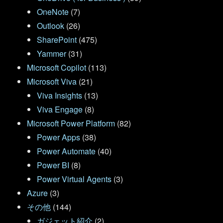
OneNote
(7)
Outlook
(26)
SharePoint
(475)
Yammer
(31)
Microsoft Copilot
(113)
Microsoft Viva
(21)
Viva Insights
(13)
Viva Engage
(8)
Microsoft Power Platform
(82)
Power Apps
(38)
Power Automate
(40)
Power BI
(8)
Power Virtual Agents
(3)
Azure
(3)
その他
(144)
ガジェット紹介
(2)