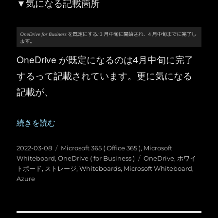
▼気になる記載箇所
OneDrive が既定になるのは4月中旬に完了
するって記載されています。更に気になる
記載が、
“Microsoft Whiteboard ：ボードのデータを OneDri
続きを読む
投
カ
2022-03-08
Microsoft 365 ( Office 365 )
,
Microsoft
稿
テ
タ
Whiteboard
,
OneDrive ( for Business )
OneDrive
,
ホワイ
日:
ゴ
グ
トボード
,
ストレージ
,
Whiteboards
,
Microsoft Whiteboard
,
リ
Azure
ー