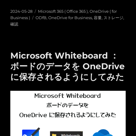
投
カ
2024-05-28
Microsoft 365 ( Office 365 )
,
OneDrive ( for
稿
タ
テ
Business )
ODfB
,
OneDrive for Business
,
容量
,
ストレージ
,
日:
グ
ゴ
確認
リ
ー
Microsoft Whiteboard ：
ボードのデータを OneDrive
に保存されるようにしてみた