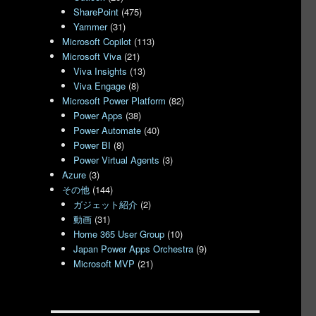
SharePoint
(475)
Yammer
(31)
Microsoft Copilot
(113)
Microsoft Viva
(21)
Viva Insights
(13)
Viva Engage
(8)
Microsoft Power Platform
(82)
Power Apps
(38)
Power Automate
(40)
Power BI
(8)
Power Virtual Agents
(3)
Azure
(3)
その他
(144)
ガジェット紹介
(2)
動画
(31)
Home 365 User Group
(10)
Japan Power Apps Orchestra
(9)
Microsoft MVP
(21)