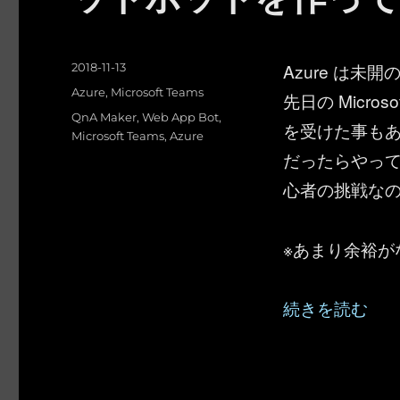
投
Azure は
2018-11-13
稿
カ
Azure
,
Microsoft Teams
先日の Micros
日:
テ
タ
QnA Maker
,
Web App Bot
,
を受けた事も
ゴ
グ
Microsoft Teams
,
Azure
リ
だったらやって
ー
心者の挑戦な
※あまり余裕が
“Microsoft
続きを読む