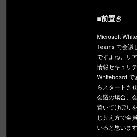
■前置き
Microsoft W
Teams で会
ですよね。リ
情報セキュリティ
Whiteboa
らスタートさ
会議の場合、
置いてけぼりを食
じ見え方で全
いると思いま