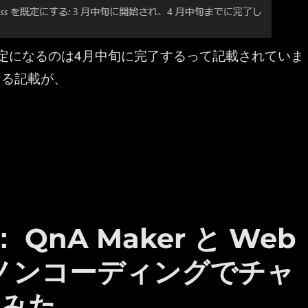
 が既定になるのは4月中旬に完了するって記載されていま
なる記載が、
hiteboard ：ボードのデータを OneDrive に保存されるようにしてみた
 ： QnA Maker と Web
ってノンコーディングでチャ
てみた