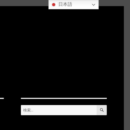
日本語
検
検
索
索: