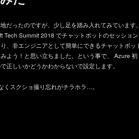
未開の地だったのですが、少し足を踏み入れてみています
oft Tech Summit 2018 でチャットボットのセッション
あり、非エンジニアとして簡単にできるチャットボッ
みよう！と思い立ちました。という事で、 Azure 初
ので正しいかどうかわからないで設定します。
なくスクショ撮り忘れがチラホラ…。
 Teams ： QnA Maker と Web App Bot を