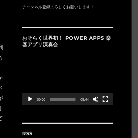
チャンネル登録よろしくお願いします！
おそらく世界初！ POWER APPS 楽
器アプリ演奏会
利
も
動
画
プ
か
レ
ー
ド
ヤ
ー
が
00:00
05:44
同
て
RSS