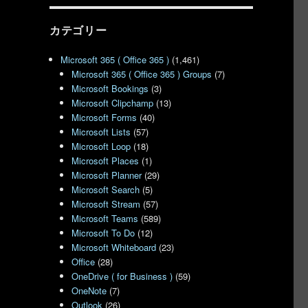
カテゴリー
Microsoft 365 ( Office 365 )
(1,461)
Microsoft 365 ( Office 365 ) Groups
(7)
Microsoft Bookings
(3)
Microsoft Clipchamp
(13)
Microsoft Forms
(40)
Microsoft Lists
(57)
Microsoft Loop
(18)
Microsoft Places
(1)
Microsoft Planner
(29)
Microsoft Search
(5)
Microsoft Stream
(57)
Microsoft Teams
(589)
Microsoft To Do
(12)
Microsoft Whiteboard
(23)
Office
(28)
OneDrive ( for Business )
(59)
OneNote
(7)
Outlook
(26)