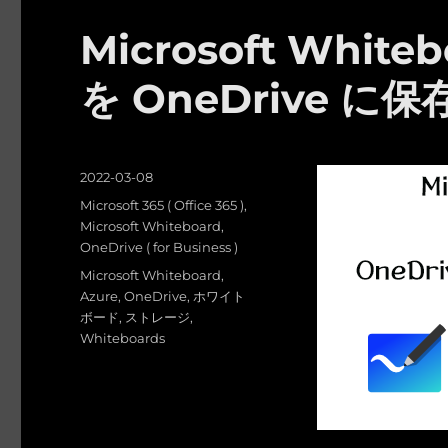
Microsoft Whi
を OneDrive 
投
2022-03-08
稿
カ
Microsoft 365 ( Office 365 )
,
日:
テ
Microsoft Whiteboard
,
ゴ
OneDrive ( for Business )
リ
タ
Microsoft Whiteboard
,
ー
グ
Azure
,
OneDrive
,
ホワイト
ボード
,
ストレージ
,
Whiteboards