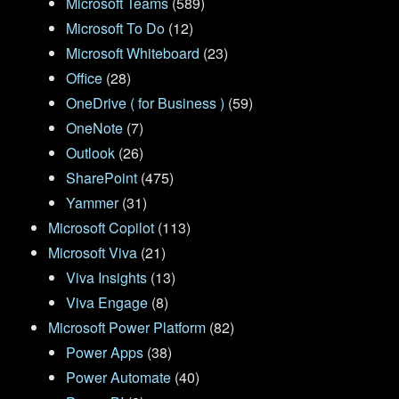
Microsoft Teams
(589)
Microsoft To Do
(12)
Microsoft Whiteboard
(23)
Office
(28)
OneDrive ( for Business )
(59)
OneNote
(7)
Outlook
(26)
SharePoint
(475)
Yammer
(31)
Microsoft Copilot
(113)
Microsoft Viva
(21)
Viva Insights
(13)
Viva Engage
(8)
Microsoft Power Platform
(82)
Power Apps
(38)
Power Automate
(40)