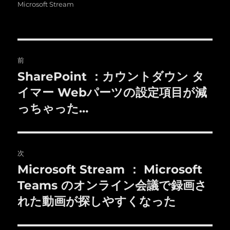
稿
稿
テ
グ
Microsoft Stream
者
日:
ゴ
リ
ー
投
前
稿
SharePoint ：カウントダウン タ
前
の
イマー Webパーツの設定項目が減
ナ
投
っちゃった…
ビ
稿:
ゲ
次
ー
Microsoft Stream ： Microsoft
次
シ
の
Teams のオンライン会議で録画さ
投
ョ
れた動画が探しやすくなった
稿:
ン