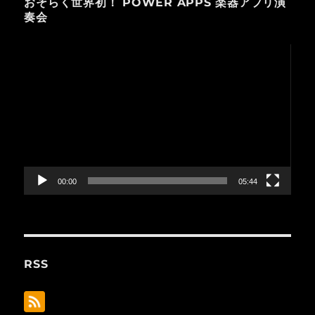
おそらく世界初！ POWER APPS 楽器アプリ演
奏会
動
画
プ
レ
ー
ヤ
ー
00:00
05:44
RSS