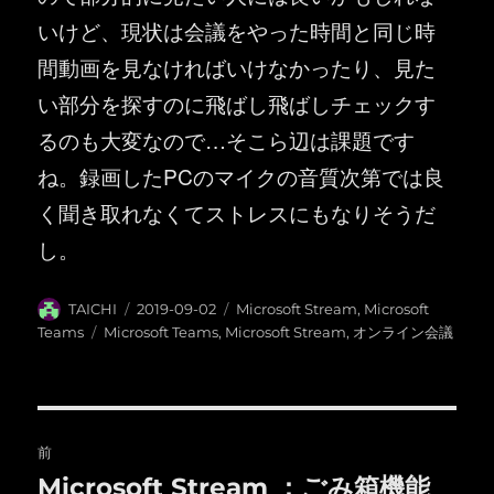
いけど、現状は会議をやった時間と同じ時
間動画を見なければいけなかったり、見た
い部分を探すのに飛ばし飛ばしチェックす
るのも大変なので…そこら辺は課題です
ね。録画したPCのマイクの音質次第では良
く聞き取れなくてストレスにもなりそうだ
し。
投
投
カ
TAICHI
2019-09-02
Microsoft Stream
,
Microsoft
稿
稿
テ
タ
Teams
Microsoft Teams
,
Microsoft Stream
,
オンライン会議
者
日:
ゴ
グ
リ
ー
投
前
稿
Microsoft Stream ：ごみ箱機能
前