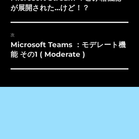
の
が展開された…けど！？
ナ
投
ビ
稿:
ゲ
次
Microsoft Teams ：モデレート機
次
ー
の
能 その1 ( Moderate )
シ
投
稿:
ョ
ン