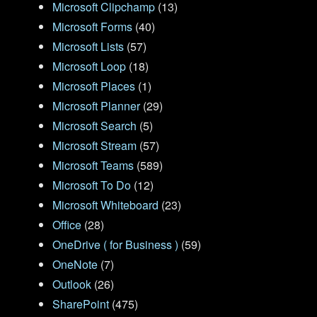
Microsoft Clipchamp
(13)
Microsoft Forms
(40)
Microsoft Lists
(57)
Microsoft Loop
(18)
Microsoft Places
(1)
Microsoft Planner
(29)
Microsoft Search
(5)
Microsoft Stream
(57)
Microsoft Teams
(589)
Microsoft To Do
(12)
Microsoft Whiteboard
(23)
Office
(28)
OneDrive ( for Business )
(59)
OneNote
(7)
Outlook
(26)
SharePoint
(475)