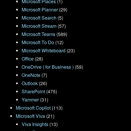
Microsoft Places
(1)
Microsoft Planner
(29)
Microsoft Search
(5)
Microsoft Stream
(57)
Microsoft Teams
(589)
Microsoft To Do
(12)
Microsoft Whiteboard
(23)
Office
(28)
OneDrive ( for Business )
(59)
OneNote
(7)
Outlook
(26)
SharePoint
(475)
Yammer
(31)
Microsoft Copilot
(113)
Microsoft Viva
(21)
Viva Insights
(13)