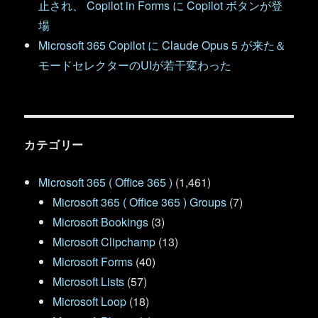
止され、 Copilot in Forms に Copilot ボタンが登
場
Microsoft 365 Copilot に Claude Opus 5 が来た＆
モードセレクターのUIが若干変わった
カテゴリー
Microsoft 365 ( Office 365 )
(1,461)
Microsoft 365 ( Office 365 ) Groups
(7)
Microsoft Bookings
(3)
Microsoft Clipchamp
(13)
Microsoft Forms
(40)
Microsoft Lists
(57)
Microsoft Loop
(18)