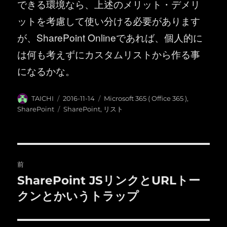
できる環境なら、上述のメリット・デメリ
ットを考慮して使い分ける必要があります
が、SharePoint Onlineであれば、個人的に
は何も考えずにカスタムリストから作る事
になるかな。
投
投
カ
TAICHI
2016-11-14
Microsoft 365 ( Office 365 )
,
稿
稿
テ
タ
SharePoint
SharePoint
,
リスト
者
日:
ゴ
グ
リ
ー
投
前
稿
SharePoint JSリンクとURLトー
前
の
クンとかいうトラップ
ナ
投
ビ
稿: