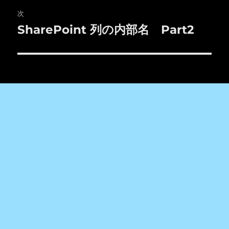
ゲ
次
SharePoint 列の内部名 Part2
次
ー
の
シ
投
稿:
ョ
ン