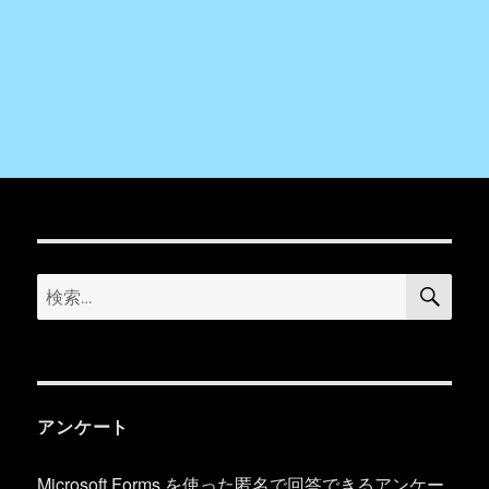
検
検
索
索:
アンケート
Microsoft Forms を使った匿名で回答できるアンケー