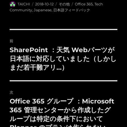
投
投
カ
タ
TAICHI
2018-10-12
その他
Office 365
,
Tech
稿
稿
テ
グ
Community
,
Japanese
,
日本語フィードバック
者
日:
ゴ
リ
ー
投
前
稿
SharePoint ：天気 Webパーツが
前
の
日本語に対応していました（しかし
ナ
投
まだ若干難アリ…）
ビ
稿:
ゲ
次
ー
Office 365 グループ ：Microsoft
次
シ
の
365 管理センターから作成したグ
投
ョ
ループは特定の条件下において
稿: