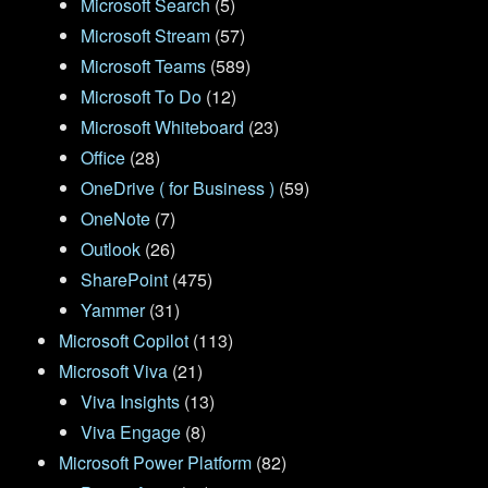
Microsoft Search
(5)
Microsoft Stream
(57)
Microsoft Teams
(589)
Microsoft To Do
(12)
Microsoft Whiteboard
(23)
Office
(28)
OneDrive ( for Business )
(59)
OneNote
(7)
Outlook
(26)
SharePoint
(475)
Yammer
(31)
Microsoft Copilot
(113)
Microsoft Viva
(21)
Viva Insights
(13)
Viva Engage
(8)
Microsoft Power Platform
(82)