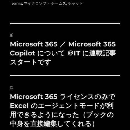
者
日:
ゴ
グ
Teams
,
マイクロソフト チームズ
,
チャット
リ
ー
投
前
稿
Microsoft 365 ／ Microsoft 365
前
の
Copilot について ＠IT に連載記事
ナ
投
スタートです
ビ
稿:
ゲ
次
ー
Microsoft 365 ライセンスのみで
次
シ
の
Excel のエージェントモードが利
投
ョ
用できるようになった（ブックの
稿:
中身を直接編集してくれる）
ン