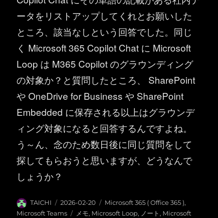
ータをリストアップしてくれとお願いした
ところ、該当なしという回答でした。同じ
く Microsoft 365 Copilot Chat に Microsoft
Loop は M365 Copilot のグラウンディング
の対象か？と質問したところ、 SharePoint
や OneDrive for Business や SharePoint
Embedded に保存される以上はグラウンデ
ィング対象になると回答するんですよね。
う～ん、念のため数日後に同じ質問をして
探してもらおうと思いますが、どうなんで
しょうか？
投
投
カ
TAICHI
2026-02-20
Microsoft 365 ( Office 365 )
,
稿
稿
テ
タ
Microsoft Teams
メモ
,
Microsoft Loop
,
ノート
,
Microsoft