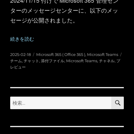
2024/11/15 付けで Microsoft 365 管理セン
ターのメッセージセンターに、以下のメッ
セージが公開されました。
“Microsoft Teams ：チャットやチャネルのメッセ
続きを読む
投
カ
タ
2025-02-18
Microsoft 365 ( Office 365 )
,
Microsoft Teams
稿
テ
グ
チーム
,
チャット
,
添付ファイル
,
Microsoft Teams
,
チャネル
,
プ
日:
ゴ
レビュー
リ
ー
検
検
索
索: