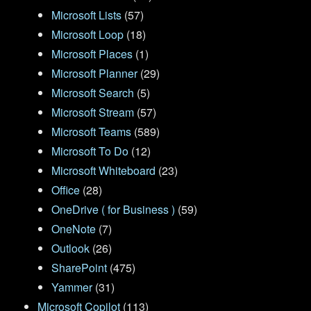
Microsoft Lists
(57)
Microsoft Loop
(18)
Microsoft Places
(1)
Microsoft Planner
(29)
Microsoft Search
(5)
Microsoft Stream
(57)
Microsoft Teams
(589)
Microsoft To Do
(12)
Microsoft Whiteboard
(23)
Office
(28)
OneDrive ( for Business )
(59)
OneNote
(7)
Outlook
(26)
SharePoint
(475)
Yammer
(31)
Microsoft Copilot
(113)