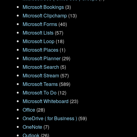
Microsoft Bookings
(3)
Microsoft Clipchamp
(13)
Microsoft Forms
(40)
Microsoft Lists
(57)
Microsoft Loop
(18)
Microsoft Places
(1)
Microsoft Planner
(29)
Microsoft Search
(5)
Microsoft Stream
(57)
Microsoft Teams
(589)
Microsoft To Do
(12)
Microsoft Whiteboard
(23)
Office
(28)
OneDrive ( for Business )
(59)
OneNote
(7)
Outlook
(26)