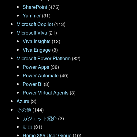
SharePoint
(475)
Yammer
(31)
Microsoft Copilot
(113)
Microsoft Viva
(21)
Viva Insights
(13)
Viva Engage
(8)
Microsoft Power Platform
(82)
Power Apps
(38)
Power Automate
(40)
Power BI
(8)
Power Virtual Agents
(3)
Azure
(3)
その他
(144)
ガジェット紹介
(2)
動画
(31)
Home 365 User Group
(10)