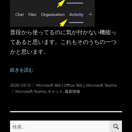
普段から使ってるのに気が付かない機能っ
てあると思います。これもそのうちの一つ
かと思います。
“Microsoft Teams ：個人チャットの「最新情報」タブにつ
続きを読む
投
カ
2020-03-12
Microsoft 365 ( Office 365 )
,
Microsoft Teams
稿
タ
テ
Microsoft Teams
,
チャット
,
最新情報
日:
グ
ゴ
リ
ー
検
検
索