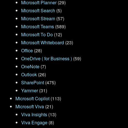
Microsoft Planner
(29)
Microsoft Search
(5)
Microsoft Stream
(57)
Microsoft Teams
(589)
Microsoft To Do
(12)
Microsoft Whiteboard
(23)
Office
(28)
OneDrive ( for Business )
(59)
OneNote
(7)
Outlook
(26)
SharePoint
(475)
Yammer
(31)
Microsoft Copilot
(113)
Microsoft Viva
(21)
Viva Insights
(13)
Viva Engage
(8)