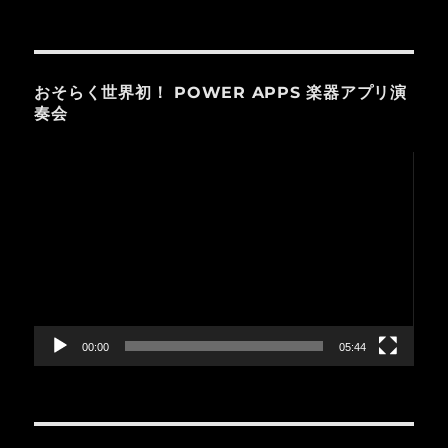
おそらく世界初！ POWER APPS 楽器アプリ演
奏会
動
画
プ
レ
ー
ヤ
ー
00:00
05:44