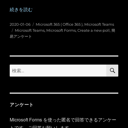
“Microsoft Teams ： Microsoft Forms による簡易
続きを読む
投
カ
2020-01-06
Microsoft 365 ( Office 365 )
,
Microsoft Teams
稿
タ
テ
Microsoft Teams
,
Microsoft Forms
,
Create a new poll
,
簡
日:
グ
ゴ
易アンケート
リ
ー
検
検
索
索:
アンケート
Microsoft Forms を使った匿名で回答できるアンケー
トです。ご回答お願いします。