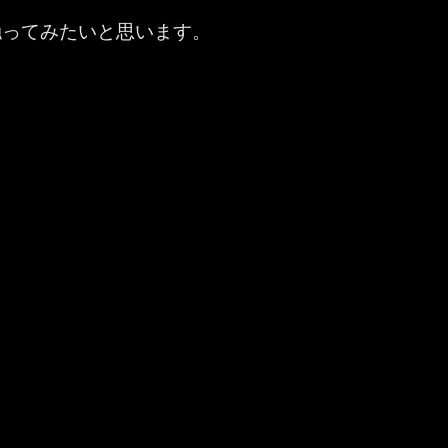
触ってみたいと思います。
Stream ：動画についてのアンケート、クイズ、投票を Microsof