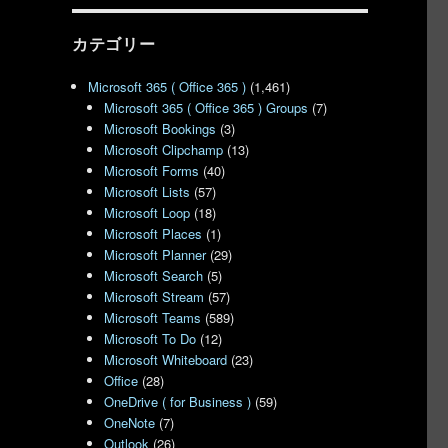
カテゴリー
Microsoft 365 ( Office 365 )
(1,461)
Microsoft 365 ( Office 365 ) Groups
(7)
Microsoft Bookings
(3)
Microsoft Clipchamp
(13)
Microsoft Forms
(40)
Microsoft Lists
(57)
Microsoft Loop
(18)
Microsoft Places
(1)
Microsoft Planner
(29)
Microsoft Search
(5)
Microsoft Stream
(57)
Microsoft Teams
(589)
Microsoft To Do
(12)
Microsoft Whiteboard
(23)
Office
(28)
OneDrive ( for Business )
(59)
OneNote
(7)
Outlook
(26)