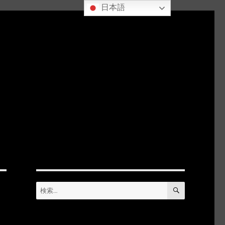
日本語
検
検
索
索: