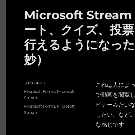
Microsoft St
ート、クイズ、投票を M
行えるようになった
妙）
投
これは人によって
2019-06-10
稿
カ
Microsoft Forms
,
Microsoft
で動画を閲覧
日:
テ
Stream
ビナーみたい
ゴ
タ
Microsoft Forms
,
Microsoft
リ
グ
Stream
したい、など。そ
ー
な感じです。