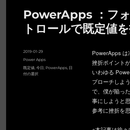
PowerApps 
トロールで既定値を
投
PowerAp
2019-01-29
稿
カ
Power Apps
挫折ポイント
日:
テ
タ
既定値
,
今日
,
PowerApps
,
日
いわゆる Power
ゴ
グ
付の選択
リ
プローチしよ
ー
で、僕が陥っ
事にしようと
参考に挫折を
※本記事は徐々