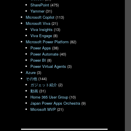
SharePoint
(475)
Yammer
(31)
Microsoft Copilot
(113)
Microsoft Viva
(21)
Viva Insights
(13)
Viva Engage
(8)
Microsoft Power Platform
(82)
Power Apps
(38)
Power Automate
(40)
Power BI
(8)
Power Virtual Agents
(3)
Azure
(3)
その他
(144)
ガジェット紹介
(2)
動画
(31)
Home 365 User Group
(10)
Japan Power Apps Orchestra
(9)
Microsoft MVP
(21)