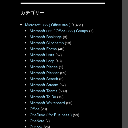
カテゴリー
Microsoft 365 ( Office 365 )
(1,461)
Microsoft 365 ( Office 365 ) Groups
(7)
Microsoft Bookings
(3)
Microsoft Clipchamp
(13)
Microsoft Forms
(40)
Microsoft Lists
(57)
Microsoft Loop
(18)
Microsoft Places
(1)
Microsoft Planner
(29)
Microsoft Search
(5)
Microsoft Stream
(57)
Microsoft Teams
(589)
Microsoft To Do
(12)
Microsoft Whiteboard
(23)
Office
(28)
OneDrive ( for Business )
(59)
OneNote
(7)
Outlook
(26)