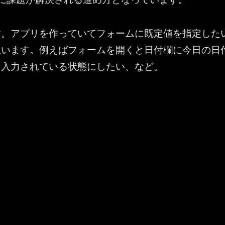
す。アプリを作っていてフォームに既定値を指定した
思います。例えばフォームを開くと日付欄に今日の日
て入力されている状態にしたい、など。
s ：フォーム内の日付の選択コントロールで既定値を指定する場合の落