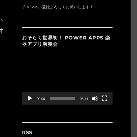
チャンネル登録よろしくお願いします！
い
付
おそらく世界初！ POWER APPS 楽
器アプリ演奏会
動
とし穴” の
画
プ
レ
ー
ヤ
ー
00:00
05:44
RSS