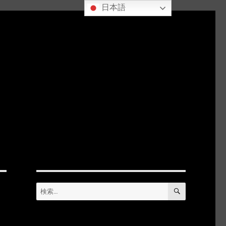
日本語
検
検
索
索: