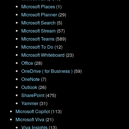
Microsoft Places
(1)
Microsoft Planner
(29)
Microsoft Search
(5)
Microsoft Stream
(57)
Microsoft Teams
(589)
Microsoft To Do
(12)
Microsoft Whiteboard
(23)
Office
(28)
OneDrive ( for Business )
(59)
OneNote
(7)
Outlook
(26)
SharePoint
(475)
Yammer
(31)
Microsoft Copilot
(113)
Microsoft Viva
(21)
Viva Insights
(13)