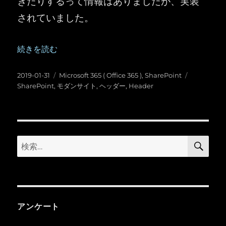
きたりするって情報はありましたが、実装
されていました。
“SharePoint ：モダンサイトのヘッダーのカスタマイ
続きを読む
投
カ
タ
2019-01-31
Microsoft 365 ( Office 365 )
,
SharePoint
稿
テ
グ
SharePoint
,
モダンサイト
,
ヘッダー
,
Header
日:
ゴ
リ
ー
検
検
索
索:
アンケート