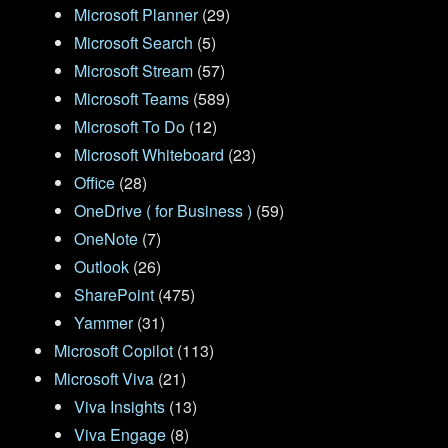
Microsoft Planner
(29)
Microsoft Search
(5)
Microsoft Stream
(57)
Microsoft Teams
(589)
Microsoft To Do
(12)
Microsoft Whiteboard
(23)
Office
(28)
OneDrive ( for Business )
(59)
OneNote
(7)
Outlook
(26)
SharePoint
(475)
Yammer
(31)
Microsoft Copilot
(113)
Microsoft Viva
(21)
Viva Insights
(13)
Viva Engage
(8)