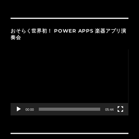
おそらく世界初！ POWER APPS 楽器アプリ演
奏会
動
画
プ
レ
ー
ヤ
ー
00:00
05:44