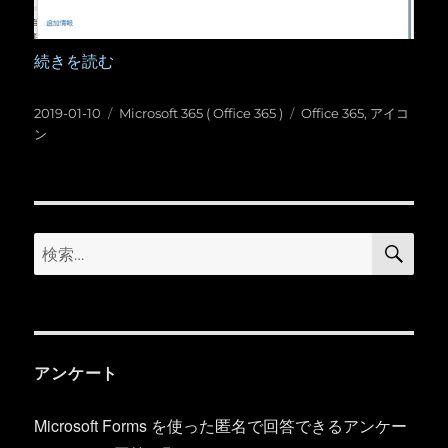
“Office 365 ：1月中旬～2月末にかけて新しいアイコ
続きを読む
投
カ
タ
2019-01-10
Microsoft 365 ( Office 365 )
Office 365
,
アイコ
稿
テ
グ
ン
日:
ゴ
リ
ー
検
検
索
索:
アンケート
Microsoft Forms を使った匿名で回答できるアンケー