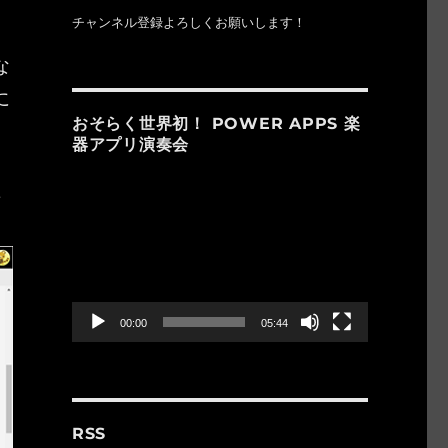
チャンネル登録よろしくお願いします！
、
な
に
おそらく世界初！ POWER APPS 楽
器アプリ演奏会
動
ン
画
プ
レ
ー
ヤ
ー
00:00
05:44
RSS