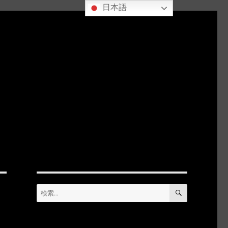
日本語
検
検
索
索: