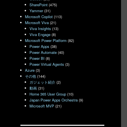
SharePoint
(475)
Yammer
(31)
Microsoft Copilot
(113)
Microsoft Viva
(21)
Viva Insights
(13)
Viva Engage
(8)
Microsoft Power Platform
(82)
Power Apps
(38)
Power Automate
(40)
Power BI
(8)
Power Virtual Agents
(3)
Azure
(3)
その他
(144)
ガジェット紹介
(2)
動画
(31)
Home 365 User Group
(10)
Japan Power Apps Orchestra
(9)
Microsoft MVP
(21)