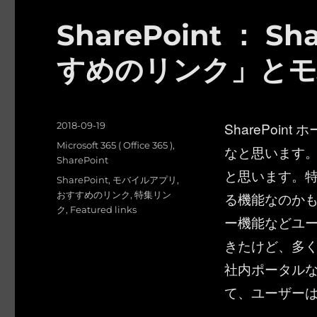
SharePoint ： 
すめのリンク」とモ
投
SharePoi
2018-09-19
稿
カ
Microsoft 365 ( Office 365 )
,
なと思います
日:
テ
SharePoint
と思います。特に
ゴ
タ
SharePoint
,
モバイルアプリ
,
リ
グ
おすすめのリンク
,
特集リン
る機能なのかも。
ー
ク
,
Featured links
ー機能などユ
きたけど、多
社内ポータル
て、ユーザー