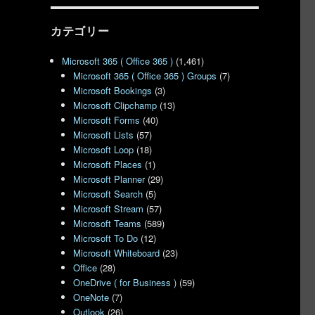
バイルアプリの関係” の
カテゴリー
Microsoft 365 ( Office 365 )
(1,461)
Microsoft 365 ( Office 365 ) Groups
(7)
Microsoft Bookings
(3)
Microsoft Clipchamp
(13)
Microsoft Forms
(40)
Microsoft Lists
(57)
Microsoft Loop
(18)
Microsoft Places
(1)
Microsoft Planner
(29)
Microsoft Search
(5)
Microsoft Stream
(57)
Microsoft Teams
(589)
Microsoft To Do
(12)
Microsoft Whiteboard
(23)
Office
(28)
OneDrive ( for Business )
(59)
OneNote
(7)
Outlook
(26)