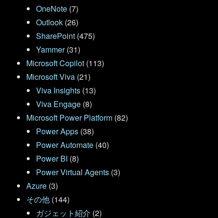
OneNote
(7)
Outlook
(26)
SharePoint
(475)
Yammer
(31)
Microsoft Copilot
(113)
Microsoft Viva
(21)
Viva Insights
(13)
Viva Engage
(8)
Microsoft Power Platform
(82)
Power Apps
(38)
Power Automate
(40)
Power BI
(8)
Power Virtual Agents
(3)
Azure
(3)
その他
(144)
ガジェット紹介
(2)