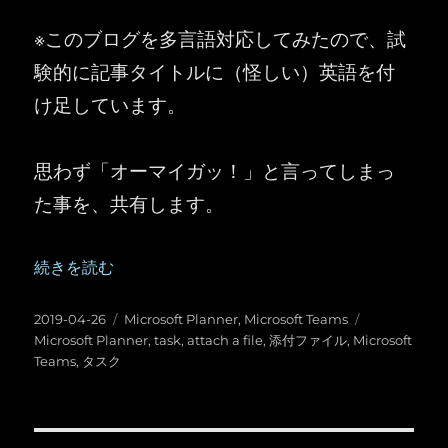
※このブログを多言語対応してみたので、試
験的に記事タイトルに（怪しい）英語を付
け足しています。
思わず「オーマイガッ！」と言ってしまっ
た事を、共有します。
“Microsoft Planner ： タスクに自分のPC内のファイルを添付できない
続きを読む
投
カ
タ
2019-04-26
Microsoft Planner
,
Microsoft Teams
稿
テ
グ
Microsoft Planner
,
task
,
attach a file
,
添付ファイル
,
Microsoft
日:
ゴ
Teams
,
タスク
リ
ー