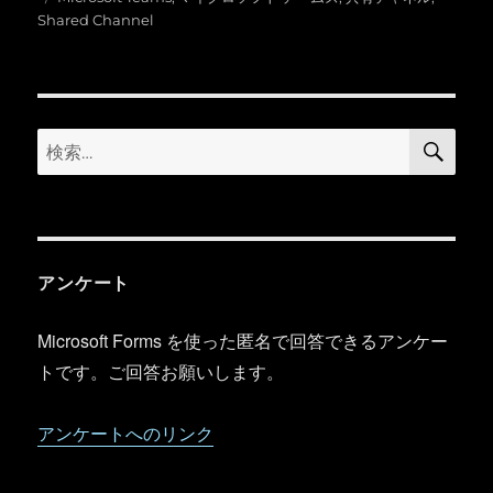
日:
グ
ゴ
Shared Channel
リ
ー
検
検
索
索:
アンケート
Microsoft Forms を使った匿名で回答できるアンケー
トです。ご回答お願いします。
アンケートへのリンク