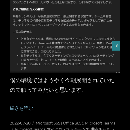
僕の環境ではようやく今朝展開されていた
ので触ってみたいと思います。
“Microsoft Teams ：共有チャネルが来た～！（軽
続きを読む
投
カ
2022-07-28
Microsoft 365 ( Office 365 )
,
Microsoft Teams
稿
タ
テ
Microsoft Teams
,
マイクロソフト チームズ
,
共有チャネル
,