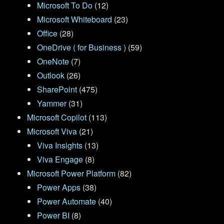
Microsoft To Do
(12)
Microsoft Whiteboard
(23)
Office
(28)
OneDrive ( for Business )
(59)
OneNote
(7)
Outlook
(26)
SharePoint
(475)
Yammer
(31)
Microsoft Copilot
(113)
Microsoft Viva
(21)
Viva Insights
(13)
Viva Engage
(8)
Microsoft Power Platform
(82)
Power Apps
(38)
Power Automate
(40)
Power BI
(8)